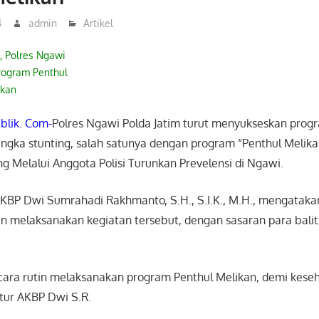
4
admin
Artikel
, Polres Ngawi
rogram Penthul
ikan
lik. Com-
Polres Ngawi Polda Jatim turut menyukseskan prog
gka stunting, salah satunya dengan program “Penthul Melika
g Melalui Anggota Polisi Turunkan Prevelensi di Ngawi.
KBP Dwi Sumrahadi Rakhmanto, S.H., S.I.K., M.H., mengatak
tin melaksanakan kegiatan tersebut, dengan sasaran para balit
ecara rutin melaksanakan program Penthul Melikan, demi keseh
utur AKBP Dwi S.R.