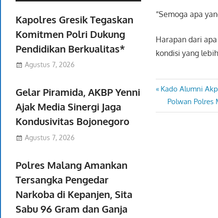
“Semoga apa yang
Kapolres Gresik Tegaskan
Komitmen Polri Dukung
Harapan dari apa
Pendidikan Berkualitas*
kondisi yang lebih
Agustus 7, 2026
Previous
Kado Alumni Akp
Navigasi
Gelar Piramida, AKBP Yenni
Post:
Next
Polwan Polres 
Ajak Media Sinergi Jaga
pos
Post:
Kondusivitas Bojonegoro
Agustus 7, 2026
Polres Malang Amankan
Tersangka Pengedar
Narkoba di Kepanjen, Sita
Sabu 96 Gram dan Ganja