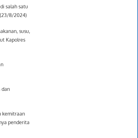
di salah satu
 (23/8/2024)
akanan, susu,
ut Kapolres
an
n dan
n kemitraan
nya penderita