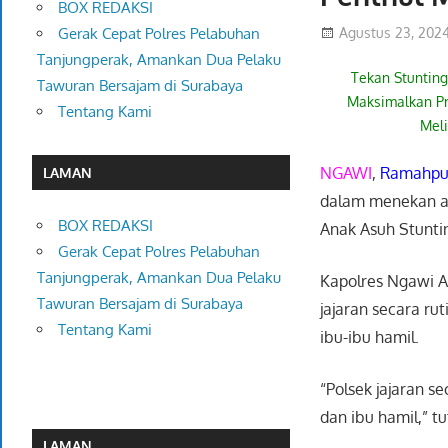
BOX REDAKSI
Agustus 23, 202
Gerak Cepat Polres Pelabuhan
Tanjungperak, Amankan Dua Pelaku
Tekan Stunting
Tawuran Bersajam di Surabaya
Maksimalkan P
Tentang Kami
Mel
NGAWI
,
Ramahpub
LAMAN
dalam menekan an
BOX REDAKSI
Anak Asuh Stuntin
Gerak Cepat Polres Pelabuhan
Tanjungperak, Amankan Dua Pelaku
Kapolres Ngawi A
Tawuran Bersajam di Surabaya
jajaran secara ru
Tentang Kami
ibu-ibu hamil.
“Polsek jajaran s
dan ibu hamil,” t
LAMAN