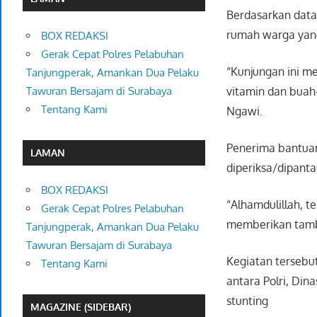
Berdasarkan data 
rumah warga yang
BOX REDAKSI
Gerak Cepat Polres Pelabuhan
“Kunjungan ini 
Tanjungperak, Amankan Dua Pelaku
vitamin dan buah
Tawuran Bersajam di Surabaya
Tentang Kami
Ngawi.
Penerima bantuan
LAMAN
diperiksa/dipant
BOX REDAKSI
“Alhamdulillah, t
Gerak Cepat Polres Pelabuhan
memberikan tamba
Tanjungperak, Amankan Dua Pelaku
Tawuran Bersajam di Surabaya
Kegiatan tersebu
Tentang Kami
antara Polri, Di
stunting
MAGAZINE (SIDEBAR)