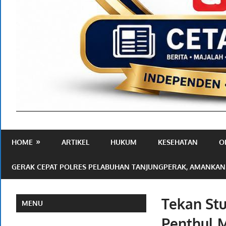
Media
Ramah
HOME
ARTIKEL
HUKUM
KESEHATAN
O
Publik
GERAK CEPAT POLRES PELABUHAN TANJUNGPERAK, AMANKAN
Tekan St
MENU
Penthul 