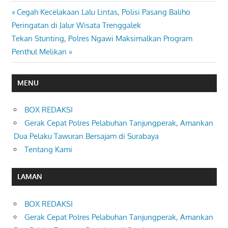
Previous
Cegah Kecelakaan Lalu Lintas, Polisi Pasang Baliho
Navigasi
Post:
Peringatan di Jalur Wisata Trenggalek
pos
Next
Tekan Stunting, Polres Ngawi Maksimalkan Program
Post:
Penthul Melikan
MENU
BOX REDAKSI
Gerak Cepat Polres Pelabuhan Tanjungperak, Amankan
Dua Pelaku Tawuran Bersajam di Surabaya
Tentang Kami
LAMAN
BOX REDAKSI
Gerak Cepat Polres Pelabuhan Tanjungperak, Amankan