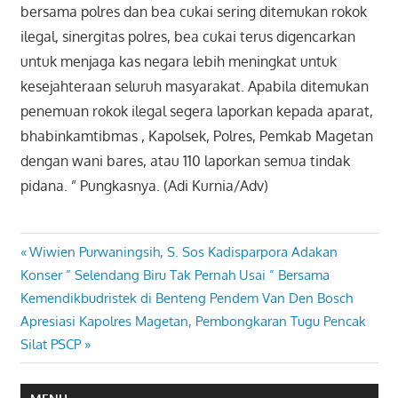
bersama polres dan bea cukai sering ditemukan rokok
ilegal, sinergitas polres, bea cukai terus digencarkan
untuk menjaga kas negara lebih meningkat untuk
kesejahteraan seluruh masyarakat. Apabila ditemukan
penemuan rokok ilegal segera laporkan kepada aparat,
bhabinkamtibmas , Kapolsek, Polres, Pemkab Magetan
dengan wani bares, atau 110 laporkan semua tindak
pidana. ” Pungkasnya. (Adi Kurnia/Adv)
Previous
Wiwien Purwaningsih, S. Sos Kadisparpora Adakan
Navigasi
Post:
Konser ” Selendang Biru Tak Pernah Usai ” Bersama
pos
Kemendikbudristek di Benteng Pendem Van Den Bosch
Next
Apresiasi Kapolres Magetan, Pembongkaran Tugu Pencak
Post:
Silat PSCP