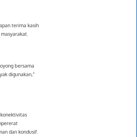
apan terima kasih
 masyarakat.
-royong bersama
yak digunakan,”
konektivitas
mpererat
man dan kondusif.