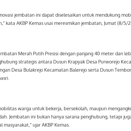
enovasi jembatan ini dapat diselesaikan untuk mendukung mob
h,” kata AKBP Kemas usai meresmikan jembatan, Jumat (8/5/2
mbatan Merah Putih Presisi dengan panjang 40 meter dan leba
nghubung strategis antara Dusun Krapyak Desa Purworejo Ke
ngan Desa Bulakrejo Kecamatan Balerejo serta Dusun Tembo
sri.
obilitas warga untuk bekerja, bersekolah, maupun mengangku
dah. Jembatan ini bukan hanya sarana penghubung, tetapi ju
al masyarakat,” ujar AKBP Kemas.