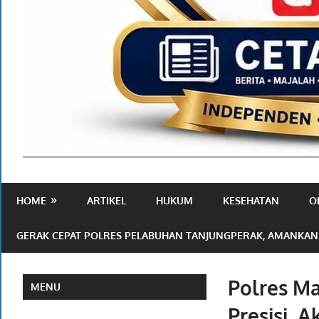
Media
Ramah
HOME
ARTIKEL
HUKUM
KESEHATAN
O
Publik
GERAK CEPAT POLRES PELABUHAN TANJUNGPERAK, AMANKAN
Polres M
MENU
Presisi, 