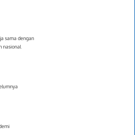
rja sama dengan
 nasional
belumnya
 demi