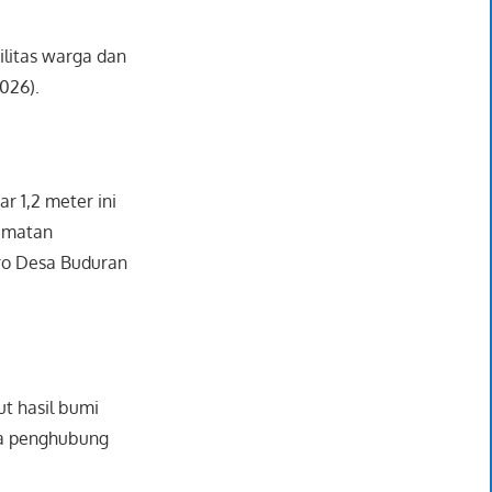
ilitas warga dan
026).
r 1,2 meter ini
camatan
ro Desa Buduran
t hasil bumi
ga penghubung