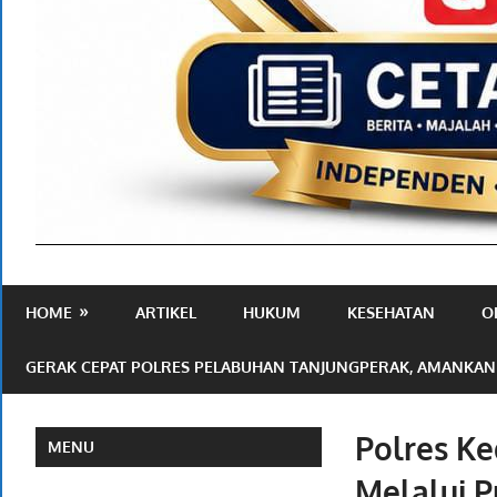
Media
Ramah
HOME
ARTIKEL
HUKUM
KESEHATAN
O
Publik
GERAK CEPAT POLRES PELABUHAN TANJUNGPERAK, AMANKAN
Polres Ke
MENU
Melalui 