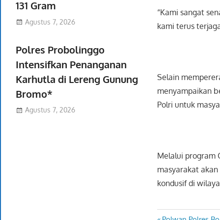
131 Gram
“Kami sangat sen
Agustus 7, 2026
kami terus terjag
Polres Probolinggo
Intensifkan Penanganan
Selain memperera
Karhutla di Lereng Gunung
menyampaikan ber
Bromo*
Polri untuk masy
Agustus 7, 2026
Melalui program G
masyarakat akan 
kondusif di wilay
Previous
Polwan Polres B