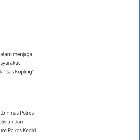
dalam menjaga
asyarakat
k “Gas Kopling”
atbinmas Polres
lisian dan
m Polres Kediri