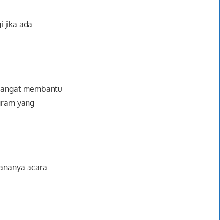
 jika ada
 sangat membantu
gram yang
sananya acara