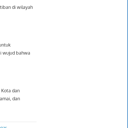
iban di wilayah
untuk
ai wujud bahwa
i Kota dan
damai, dan
egar