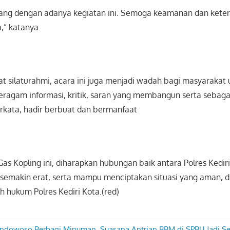
ang dengan adanya kegiatan ini. Semoga keamanan dan ketert
a,” katanya.
t silaturahmi, acara ini juga menjadi wadah bagi masyarakat 
agam informasi, kritik, saran yang membangun serta sebag
arkata, hadir berbuat dan bermanfaat
as Kopling ini, diharapkan hubungan baik antara Polres Kedir
semakin erat, serta mampu menciptakan situasi yang aman, 
ah hukum Polres Kediri Kota.(red)
ondowoso Berbagi Minuman, Suasana Antrian BBM di SPBU Jadi S