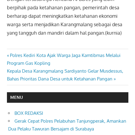
berpihak pada ketahanan pangan, pemerintah desa
berharap dapat meningkatkan ketahanan ekonomi
warga serta menjadikan Karangmalang sebagai desa
yang tangguh dan mandiri dalam hal pangan.(kurnia)
Previous
Polres Kediri Kota Ajak Warga Jaga Kamtibmas Melalui
Navigasi
Post:
Program Gas Kopling
pos
Next
Kepala Desa Karangmalang Sardiyanto Gelar Musdessus,
Post:
Bahas Prioritas Dana Desa untuk Ketahanan Pangan
MENU
BOX REDAKSI
Gerak Cepat Polres Pelabuhan Tanjungperak, Amankan
Dua Pelaku Tawuran Bersajam di Surabaya