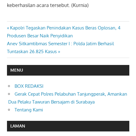
keberhasilan acara tersebut. (Kurnia)
Previous
Kapolri Tegaskan Penindakan Kasus Beras Oplosan, 4
Navigasi
Post:
Produsen Besar Naik Penyidikan
pos
Next
Anev Sitkamtibmas Semester I : Polda Jatim Berhasil
Post:
Tuntaskan 26.825 Kasus
MENU
BOX REDAKSI
Gerak Cepat Polres Pelabuhan Tanjungperak, Amankan
Dua Pelaku Tawuran Bersajam di Surabaya
Tentang Kami
LAMAN