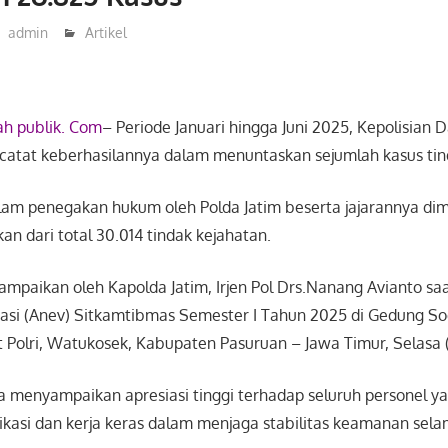
admin
Artikel
h publik. Com
– Periode Januari hingga Juni 2025, Kepolisian
ncatat keberhasilannya dalam menuntaskan sejumlah kasus tin
dalam penegakan hukum oleh Polda Jatim beserta jajarannya di
kan dari total 30.014 tindak kejahatan.
isampaikan oleh Kapolda Jatim, Irjen Pol Drs.Nanang Avianto s
luasi (Anev) Sitkamtibmas Semester I Tahun 2025 di Gedung So
 Polri, Watukosek, Kabupaten Pasuruan – Jawa Timur, Selasa (
a menyampaikan apresiasi tinggi terhadap seluruh personel ya
kasi dan kerja keras dalam menjaga stabilitas keamanan sel