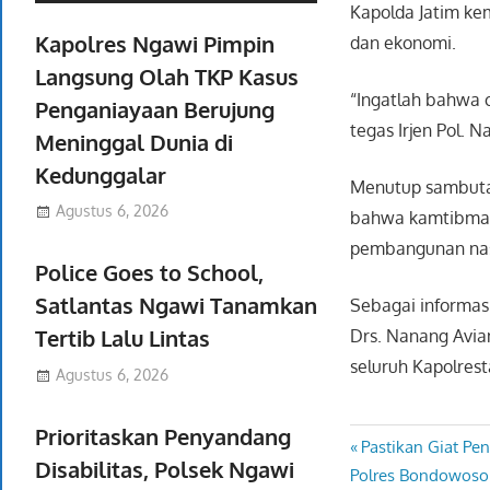
Kapolda Jatim ke
Kapolres Ngawi Pimpin
dan ekonomi.
Langsung Olah TKP Kasus
“Ingatlah bahwa c
Penganiayaan Berujung
tegas Irjen Pol. 
Meninggal Dunia di
Kedunggalar
Menutup sambutan
Agustus 6, 2026
bahwa kamtibmas 
pembangunan nas
Police Goes to School,
Satlantas Ngawi Tanamkan
Sebagai informasi
Tertib Lalu Lintas
Drs. Nanang Avian
seluruh Kapolrest
Agustus 6, 2026
Prioritaskan Penyandang
Previous
Pastikan Giat Pe
Navigasi
Disabilitas, Polsek Ngawi
Next
Post:
Polres Bondowoso S