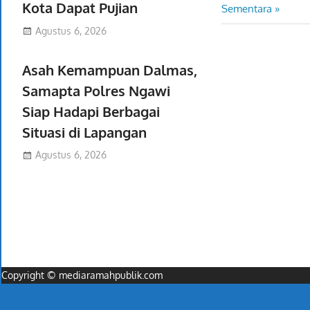
pos
Kota Dapat Pujian
Post:
Sementara
Agustus 6, 2026
Asah Kemampuan Dalmas,
Samapta Polres Ngawi
Siap Hadapi Berbagai
Situasi di Lapangan
Agustus 6, 2026
Copyright © mediaramahpublik.com