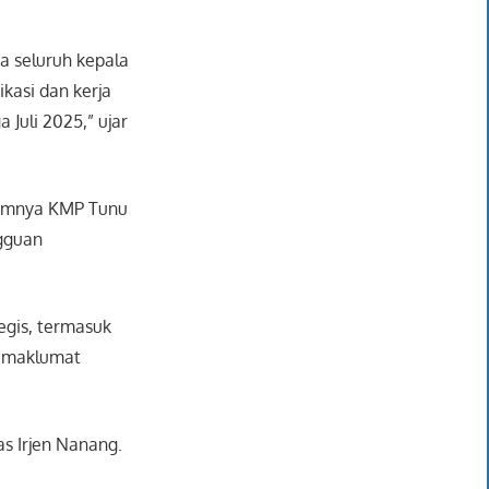
a seluruh kepala
ikasi dan kerja
Juli 2025,” ujar
elamnya KMP Tunu
gguan
egis, termasuk
n maklumat
s Irjen Nanang.