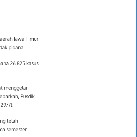
 Daerah Jawa Timur
dak pidana.
mana 26.825 kasus
aat menggelar
ebarkah, Pusdik
29/7).
ng telah
ama semester