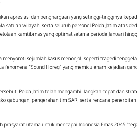
.
an apresiasi dan penghargaan yang setinggi-tingginya kepad
ala satuan wilayah, serta seluruh personel Polda Jatim atas ded
lolaan kamtibmas yang optimal selama periode Januari hingga 
ga menyoroti sejumlah kasus menonjol, seperti tragedi tengg
rta fenomena “Sound Horeg” yang memicu enam kejadian gan
ersebut, Polda Jatim telah mengambil langkah cepat dan strat
ko gabungan, pengerahan tim SAR, serta rencana penerbita
 prasyarat utama untuk mencapai Indonesia Emas 2045,”tega