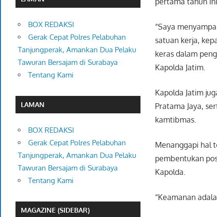
pertama tahun ini
BOX REDAKSI
“Saya menyampaik
Gerak Cepat Polres Pelabuhan
satuan kerja, kep
Tanjungperak, Amankan Dua Pelaku
keras dalam penge
Tawuran Bersajam di Surabaya
Kapolda Jatim.
Tentang Kami
Kapolda Jatim ju
LAMAN
Pratama Jaya, se
kamtibmas.
BOX REDAKSI
Gerak Cepat Polres Pelabuhan
Menanggapi hal t
Tanjungperak, Amankan Dua Pelaku
pembentukan pos
Tawuran Bersajam di Surabaya
Kapolda.
Tentang Kami
“Keamanan adalah
MAGAZINE (SIDEBAR)