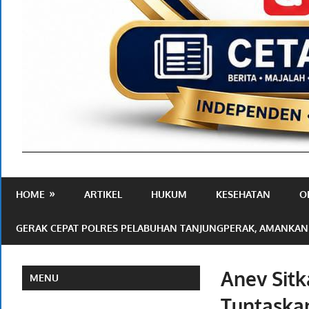
Media
Ramah
HOME
ARTIKEL
HUKUM
KESEHATAN
O
Publik
GERAK CEPAT POLRES PELABUHAN TANJUNGPERAK, AMANKAN
Anev Sitk
MENU
Tuntaskan