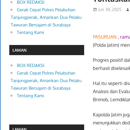
BOX REDAKSI
Juli 30, 2025
Gerak Cepat Polres Pelabuhan
Tanjungperak, Amankan Dua Pelaku
Tawuran Bersajam di Surabaya
Tentang Kami
PASURUAN
,
rama
(Polda Jatim) me
LAMAN
Progres positif 
BOX REDAKSI
berhasil diselesai
Gerak Cepat Polres Pelabuhan
Tanjungperak, Amankan Dua Pelaku
Hal itu seperti d
Tawuran Bersajam di Surabaya
Analisis dan Eva
Tentang Kami
Brimob, Lemdiklat
Kapolda Jatim jug
menunjukkan dedi
LAMAN