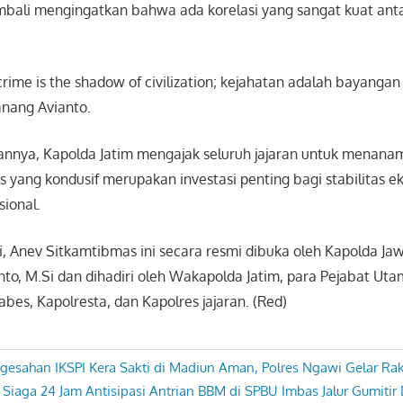
mbali mengingatkan bahwa ada korelasi yang sangat kuat an
rime is the shadow of civilization; kejahatan adalah bayangan
Nanang Avianto.
nya, Kapolda Jatim mengajak seluruh jajaran untuk menanam
yang kondusif merupakan investasi penting bagi stabilitas 
ional.
, Anev Sitkamtibmas ini secara resmi dibuka oleh Kapolda Jawa
to, M.Si dan dihadiri oleh Wakapolda Jatim, para Pejabat Utam
abes, Kapolresta, dan Kapolres jajaran. (Red)
ngesahan IKSPI Kera Sakti di Madiun Aman, Polres Ngawi Gelar Rak
iaga 24 Jam Antisipasi Antrian BBM di SPBU Imbas Jalur Gumitir 