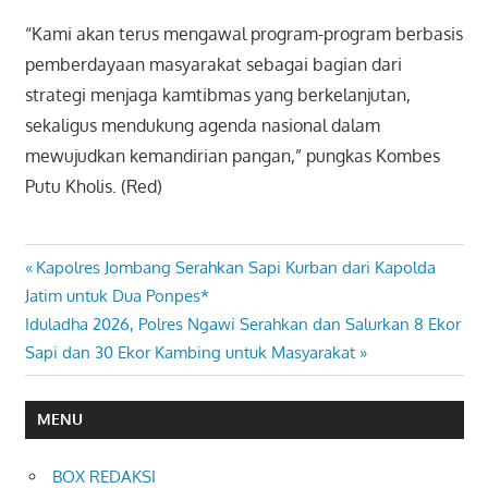
“Kami akan terus mengawal program-program berbasis
pemberdayaan masyarakat sebagai bagian dari
strategi menjaga kamtibmas yang berkelanjutan,
sekaligus mendukung agenda nasional dalam
mewujudkan kemandirian pangan,” pungkas Kombes
Putu Kholis. (Red)
Previous
Kapolres Jombang Serahkan Sapi Kurban dari Kapolda
Navigasi
Post:
Jatim untuk Dua Ponpes*
pos
Next
Iduladha 2026, Polres Ngawi Serahkan dan Salurkan 8 Ekor
Post:
Sapi dan 30 Ekor Kambing untuk Masyarakat
MENU
BOX REDAKSI