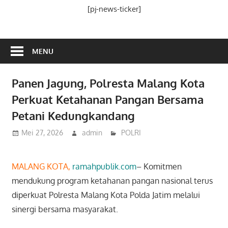
Media
[pj-news-ticker]
Ramah
Publik
MENU
Panen Jagung, Polresta Malang Kota
Perkuat Ketahanan Pangan Bersama
Petani Kedungkandang
Mei 27, 2026
admin
POLRI
MALANG KOTA,
ramahpublik.com
– Komitmen
mendukung program ketahanan pangan nasional terus
diperkuat Polresta Malang Kota Polda Jatim melalui
sinergi bersama masyarakat.