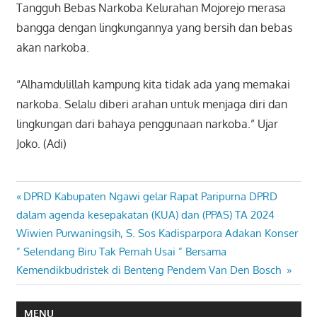
Tangguh Bebas Narkoba Kelurahan Mojorejo merasa
bangga dengan lingkungannya yang bersih dan bebas
akan narkoba.
“Alhamdulillah kampung kita tidak ada yang memakai
narkoba. Selalu diberi arahan untuk menjaga diri dan
lingkungan dari bahaya penggunaan narkoba.” Ujar
Joko. (Adi)
Previous
DPRD Kabupaten Ngawi gelar Rapat Paripurna DPRD
Navigasi
Post:
dalam agenda kesepakatan (KUA) dan (PPAS) TA 2024
pos
Next
Wiwien Purwaningsih, S. Sos Kadisparpora Adakan Konser
Post:
” Selendang Biru Tak Pernah Usai ” Bersama
Kemendikbudristek di Benteng Pendem Van Den Bosch
MENU