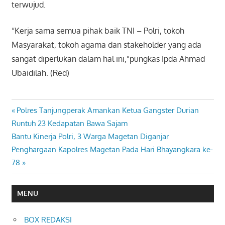
terwujud.
“Kerja sama semua pihak baik TNI – Polri, tokoh
Masyarakat, tokoh agama dan stakeholder yang ada
sangat diperlukan dalam hal ini,”pungkas Ipda Ahmad
Ubaidilah. (Red)
Previous
Polres Tanjungperak Amankan Ketua Gangster Durian
Navigasi
Post:
Runtuh 23 Kedapatan Bawa Sajam
pos
Next
Bantu Kinerja Polri, 3 Warga Magetan Diganjar
Post:
Penghargaan Kapolres Magetan Pada Hari Bhayangkara ke-
78
MENU
BOX REDAKSI