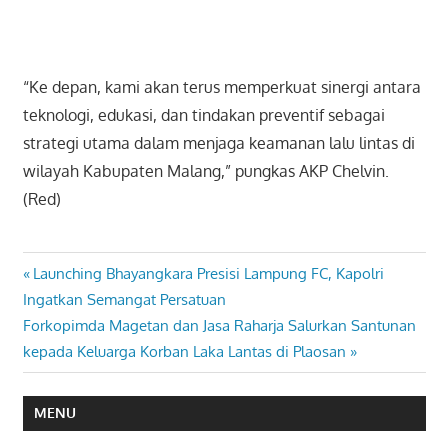
“Ke depan, kami akan terus memperkuat sinergi antara
teknologi, edukasi, dan tindakan preventif sebagai
strategi utama dalam menjaga keamanan lalu lintas di
wilayah Kabupaten Malang,” pungkas AKP Chelvin.
(Red)
Previous
Launching Bhayangkara Presisi Lampung FC, Kapolri
Navigasi
Post:
Ingatkan Semangat Persatuan
pos
Next
Forkopimda Magetan dan Jasa Raharja Salurkan Santunan
Post:
kepada Keluarga Korban Laka Lantas di Plaosan
MENU