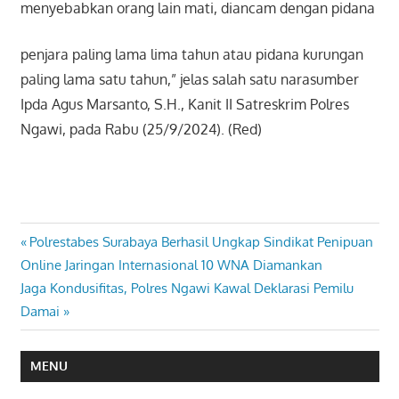
menyebabkan orang lain mati, diancam dengan pidana
penjara paling lama lima tahun atau pidana kurungan
paling lama satu tahun,” jelas salah satu narasumber
Ipda Agus Marsanto, S.H., Kanit II Satreskrim Polres
Ngawi, pada Rabu (25/9/2024). (Red)
Previous
Polrestabes Surabaya Berhasil Ungkap Sindikat Penipuan
Navigasi
Post:
Online Jaringan Internasional 10 WNA Diamankan
pos
Next
Jaga Kondusifitas, Polres Ngawi Kawal Deklarasi Pemilu
Post:
Damai
MENU