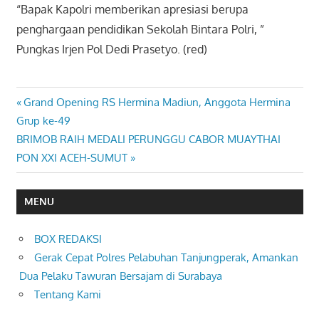
“Bapak Kapolri memberikan apresiasi berupa
penghargaan pendidikan Sekolah Bintara Polri, ”
Pungkas
Irjen Pol Dedi Prasetyo. (red)
Previous
Grand Opening RS Hermina Madiun, Anggota Hermina
Navigasi
Post:
Grup ke-49
pos
Next
BRIMOB RAIH MEDALI PERUNGGU CABOR MUAYTHAI
Post:
PON XXI ACEH-SUMUT
MENU
BOX REDAKSI
Gerak Cepat Polres Pelabuhan Tanjungperak, Amankan
Dua Pelaku Tawuran Bersajam di Surabaya
Tentang Kami