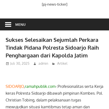
Media
[pj-news-ticker]
Ramah
Publik
MENU
Sukses Selesaikan Sejumlah Perkara
Tindak Pidana Polresta Sidoarjo Raih
Penghargaan dari Kapolda Jatim
Juli 30, 2025
admin
Artikel
SIDOARJO
,
ramahpublik.com
-:Profesionalitas serta Kerja
keras Polresta Sidoarjo dibawah pimpinan Kombes. Pol.
Christian Tobing, dalam pelaksanaan tugas
mewujudkan situasi kamtibmas tetap aman dan