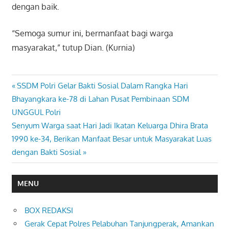
dengan baik.
“Semoga sumur ini, bermanfaat bagi warga
masyarakat,” tutup Dian. (Kurnia)
Previous
SSDM Polri Gelar Bakti Sosial Dalam Rangka Hari
Navigasi
Post:
Bhayangkara ke-78 di Lahan Pusat Pembinaan SDM
pos
UNGGUL Polri
Next
Senyum Warga saat Hari Jadi Ikatan Keluarga Dhira Brata
Post:
1990 ke-34, Berikan Manfaat Besar untuk Masyarakat Luas
dengan Bakti Sosial
MENU
BOX REDAKSI
Gerak Cepat Polres Pelabuhan Tanjungperak, Amankan