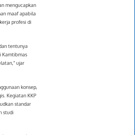
 dan mengucapkan
nan maaf apabila
rja profesi di
 dan tentunya
si Kamtibmas
atan,” ujar
nggunaan konsep,
is. Kegiatan KKP
judkan standar
n studi