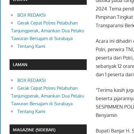
dibuka pada tang
2024. Tema pend
BOX REDAKSI
Pimpinan Tingkat
Gerak Cepat Polres Pelabuhan
Transparansi Berk
Tanjungperak, Amankan Dua Pelaku
Tawuran Bersajam di Surabaya
Acara ini dihadir
Tentang Kami
Polri, perwira TN
peserta dari Polr
LAMAN
sebanyak 12 orang
dan 1 peserta dar
BOX REDAKSI
Gerak Cepat Polres Pelabuhan
“Terima kasih ju
Tanjungperak, Amankan Dua Pelaku
beserta jajarann
Tawuran Bersajam di Surabaya
SESPIMMEN POLRI 
Tentang Kami
Benyamin
MAGAZINE (SIDEBAR)
Bupati Banjar H. S