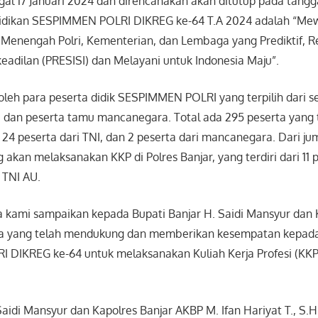
gal 17 Januari 2024 dan direncanakan akan ditutup pada tangg
idikan SESPIMMEN POLRI DIKREG ke-64 T.A 2024 adalah “Me
 Menengah Polri, Kementerian, dan Lembaga yang Prediktif, Re
eadilan (PRESISI) dan Melayani untuk Indonesia Maju”.
i oleh para peserta didik SESPIMMEN POLRI yang terpilih dari 
I, dan peserta tamu mancanegara. Total ada 295 peserta yang t
i, 24 peserta dari TNI, dan 2 peserta dari mancanegara. Dari ju
 akan melaksanakan KKP di Polres Banjar, yang terdiri dari 11 p
i TNI AU.
ga kami sampaikan kepada Bupati Banjar H. Saidi Mansyur dan 
ya yang telah mendukung dan memberikan kesempatan kepada 
DIKREG ke-64 untuk melaksanakan Kuliah Kerja Profesi (KKP),
aidi Mansyur dan Kapolres Banjar AKBP M. Ifan Hariyat T., S.H.,