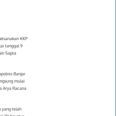
laksanakan KKP
lai tanggal 9
min Sapta
polres Banjar
angsung mulai
ja Arya Racana
n yang telah