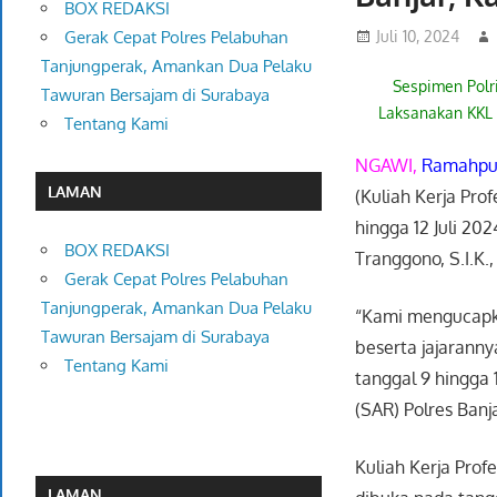
BOX REDAKSI
Juli 10, 2024
Gerak Cepat Polres Pelabuhan
Tanjungperak, Amankan Dua Pelaku
Sespimen Polr
Tawuran Bersajam di Surabaya
Laksanakan KKL d
Tentang Kami
NGAWI,
Ramahpub
LAMAN
(Kuliah Kerja Prof
hingga 12 Juli 2
BOX REDAKSI
Tranggono, S.I.K.
Gerak Cepat Polres Pelabuhan
Tanjungperak, Amankan Dua Pelaku
“Kami mengucapka
Tawuran Bersajam di Surabaya
beserta jajarann
Tentang Kami
tanggal 9 hingga 
(SAR) Polres Banja
Kuliah Kerja Prof
LAMAN