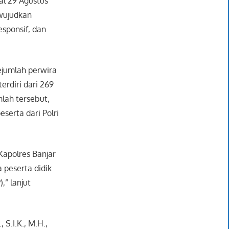
al 29 Agustus
wujudkan
sponsif, dan
sejumlah perwira
erdiri dari 269
mlah tersebut,
eserta dari Polri
Kapolres Banjar
peserta didik
” lanjut
 S.I.K., M.H.,