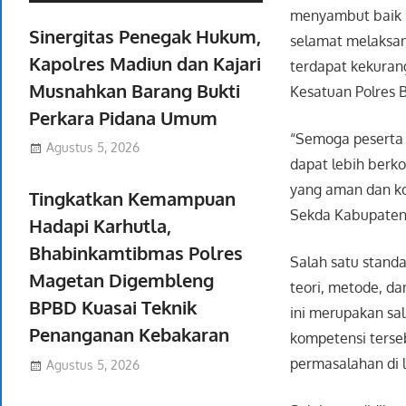
menyambut baik k
Sinergitas Penegak Hukum,
selamat melaksan
Kapolres Madiun dan Kajari
terdapat kekuran
Musnahkan Barang Bukti
Kesatuan Polres B
Perkara Pidana Umum
“Semoga peserta 
Agustus 5, 2026
dapat lebih berk
yang aman dan ko
Tingkatkan Kemampuan
Sekda Kabupaten
Hadapi Karhutla,
Bhabinkamtibmas Polres
Salah satu stand
Magetan Digembleng
teori, metode, d
BPBD Kuasai Teknik
ini merupakan sa
Penanganan Kebakaran
kompetensi terseb
permasalahan di 
Agustus 5, 2026