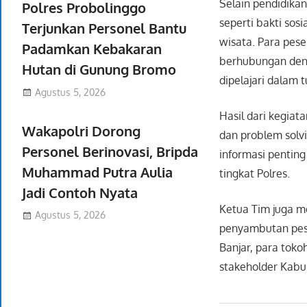
Selain pendidika
Polres Probolinggo
seperti bakti so
Terjunkan Personel Bantu
wisata. Para pes
Padamkan Kebakaran
berhubungan deng
Hutan di Gunung Bromo
dipelajari dalam
Agustus 5, 2026
Hasil dari kegiat
Wakapolri Dorong
dan problem solvi
Personel Berinovasi, Bripda
informasi penting
Muhammad Putra Aulia
tingkat Polres.
Jadi Contoh Nyata
Ketua Tim juga m
Agustus 5, 2026
penyambutan pese
Banjar, para tok
stakeholder Kabup