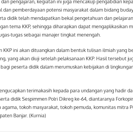
n dan pengajaran, kegiatan ini juga mencakup pengabdian kep
sial dan pemberdayaan potensi masyarakat dalam bidang budaya
erta didik telah mendapatkan bekal pengetahuan dan pelajara
an tema KKP, sehingga diharapkan dapat mengaplikasikan ma
 tugas-tugas sebagai manajer tingkat menengah.
an KKP ini akan dituangkan dalam bentuk tulisan ilmiah yang ber
ng, yang akan diuji setelah pelaksanaan KKP. Hasil tersebut j
 bagi peserta didik dalam merumuskan kebijakan di lingkungan
engucapkan terimakasih kepada para undangan yang hadir d
rta didik Sespimmen Polri Dikreg ke-64, diantaranya Forko
oh agama, tokoh masyarakat, tokoh pemuda, komunitas mitra Po
aten Banjar. (Kurnia)