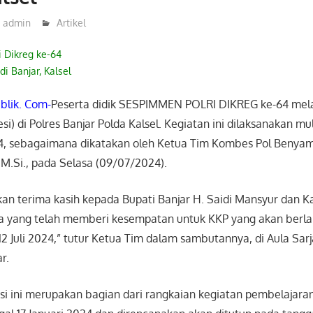
admin
Artikel
i Dikreg ke-64
i Banjar, Kalsel
lik. Com-
Peserta didik SESPIMMEN POLRI DIKREG ke-64 me
esi) di Polres Banjar Polda Kalsel. Kegiatan ini dilaksanakan mu
024, sebagaimana dikatakan oleh Ketua Tim Kombes Pol Benya
, M.Si., pada Selasa (09/07/2024).
n terima kasih kepada Bupati Banjar H. Saidi Mansyur dan Ka
ya yang telah memberi kesempatan untuk KKP yang akan berl
12 Juli 2024,” tutur Ketua Tim dalam sambutannya, di Aula Sar
r.
esi ini merupakan bagian dari rangkaian kegiatan pembelajara