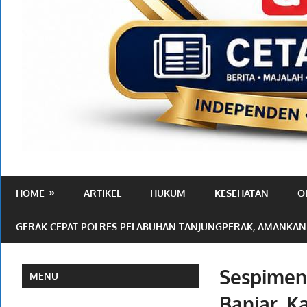
Media
Ramah
HOME
ARTIKEL
HUKUM
KESEHATAN
O
Publik
GERAK CEPAT POLRES PELABUHAN TANJUNGPERAK, AMANKAN
Sespimen 
MENU
Banjar, K