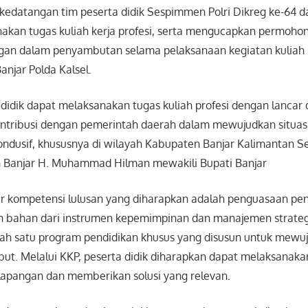
edatangan tim peserta didik Sespimmen Polri Dikreg ke-64
akan tugas kuliah kerja profesi, serta mengucapkan permoho
gan dalam penyambutan selama pelaksanaan kegiatan kuliah ke
anjar Polda Kalsel.
didik dapat melaksanakan tugas kuliah profesi dengan lancar
ontribusi dengan pemerintah daerah dalam mewujudkan situa
ndusif, khususnya di wilayah Kabupaten Banjar Kalimantan Sel
 Banjar H. Muhammad Hilman mewakili Bupati Banjar
ar kompetensi lulusan yang diharapkan adalah penguasaan pe
an bahan dari instrumen kepemimpinan dan manajemen strateg
lah satu program pendidikan khusus yang disusun untuk mewu
ut. Melalui KKP, peserta didik diharapkan dapat melaksanaka
lapangan dan memberikan solusi yang relevan.