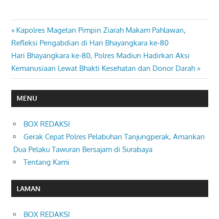
Previous
Kapolres Magetan Pimpin Ziarah Makam Pahlawan,
Navigasi
Post:
Refleksi Pengabdian di Hari Bhayangkara ke-80
pos
Next
Hari Bhayangkara ke-80, Polres Madiun Hadirkan Aksi
Post:
Kemanusiaan Lewat Bhakti Kesehatan dan Donor Darah
MENU
BOX REDAKSI
Gerak Cepat Polres Pelabuhan Tanjungperak, Amankan
Dua Pelaku Tawuran Bersajam di Surabaya
Tentang Kami
LAMAN
BOX REDAKSI