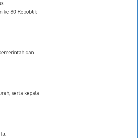
us
n ke-80 Republik
 pemerintah dan
urah, serta kepala
ta,