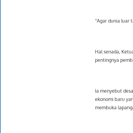
“Agar dunia luar 
Hal senada, Ket
pentingnya pembe
Ia menyebut desa-
ekonomi baru yan
membuka lapanga