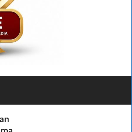
dan
ama