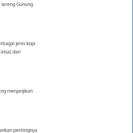
i lereng Gunung
bagai jenis kopi
celsa) dan
yang menjanjikan
ankan pentingnya