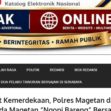
LAH RAGA
POLITIK
REDAKSI
BOX REDAKSI
 DUA PELAKU TAWURAN BERSAJAM DI SURABAYA
 Kemerdekaan, Polres Magetan 
da Magetan “Ngopi Bareng” Bers