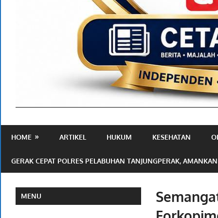
Media
Ramah
HOME
ARTIKEL
HUKUM
KESEHATAN
O
Publik
GERAK CEPAT POLRES PELABUHAN TANJUNGPERAK, AMANKAN
Semangat
MENU
Forkopim