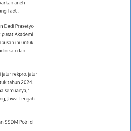
warkan aneh-
ng Fadli.
en Dedi Prasetyo
t pusat Akademi
apusan ini untuk
ndidikan dan
jalur rekpro, jalur
ntuk tahun 2024.
ama semuanya,”
ang, Jawa Tengah
ran SSDM Polri di