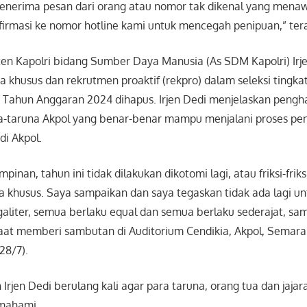
enerima pesan dari orang atau nomor tak dikenal yang mena
firmasi ke nomor hotline kami untuk mencegah penipuan,” tera
en Kapolri bidang Sumber Daya Manusia (As SDM Kapolri) Irj
 khusus dan rekrutmen proaktif (rekpro) dalam seleksi tingka
) Tahun Anggaran 2024 dihapus. Irjen Dedi menjelaskan pengh
a-taruna Akpol yang benar-benar mampu menjalani proses pe
di Akpol.
pinan, tahun ini tidak dilakukan dikotomi lagi, atau friksi-friksi 
ota khusus. Saya sampaikan dan saya tegaskan tidak ada lagi u
aliter, semua berlaku equal dan semua berlaku sederajat, s
 saat memberi sambutan di Auditorium Cendikia, Akpol, Semar
28/7).
n Irjen Dedi berulang kali agar para taruna, orang tua dan jaja
emahami.