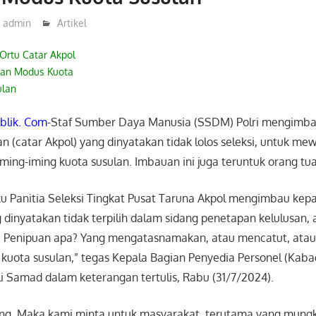
admin
Artikel
Ortu Catar Akpol
an Modus Kuota
ulan
lik. Com
-Staf Sumber Daya Manusia (SSDM) Polri mengimba
n (catar Akpol) yang dinyatakan tidak lolos seleksi, untuk me
ing-iming kuota susulan. Imbauan ini juga teruntuk orang tua
ku Panitia Seleksi Tingkat Pusat Taruna Akpol mengimbau kepa
 dinyatakan tidak terpilih dalam sidang penetapan kelulusan,
 Penipuan apa? Yang mengatasnamakan, atau mencatut, atau
kuota susulan,” tegas Kepala Bagian Penyedia Personel (Kab
i Samad dalam keterangan tertulis, Rabu (31/7/2024).
ang. Maka kami minta untuk masyarakat, terutama yang mungk