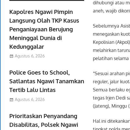
dihubungi atau m
Kapolres Ngawi Pimpin
aneh, wajib dikon
Langsung Olah TKP Kasus
Sebelumnya Asist
Penganiayaan Berujung
menegaskan kuota
Meninggal Dunia di
Kepolisian (Akpol
Kedunggalar
melahirkan tarun
Agustus 6, 2026
pelatihan selama 
Police Goes to School,
“Sesuai arahan pim
Satlantas Ngawi Tanamkan
reguler, jalur ku
Tertib Lalu Lintas
Semua berlaku eg
tegas Irjen Dedi
Agustus 6, 2026
(Jateng), Minggu (
Prioritaskan Penyandang
Hal ini ditekanka
Disabilitas, Polsek Ngawi
tingkat polda m