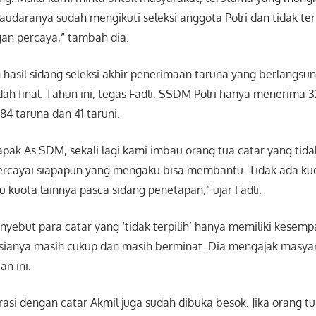
udaranya sudah mengikuti seleksi anggota Polri dan tidak terp
an percaya,” tambah dia.
 hasil sidang seleksi akhir penerimaan taruna yang berlangs
udah final. Tahun ini, tegas Fadli, SSDM Polri hanya menerima 
284 taruna dan 41 taruni.
pak As SDM, sekali lagi kami imbau orang tua catar yang tidak
rcayai siapapun yang mengaku bisa membantu. Tidak ada ku
u kuota lainnya pasca sidang penetapan,” ujar Fadli.
enyebut para catar yang ‘tidak terpilih’ hanya memiliki kesempa
 usianya masih cukup dan masih berminat. Dia mengajak masy
n ini.
rasi dengan catar Akmil juga sudah dibuka besok. Jika orang t