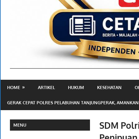
Media
Ramah
HOME
ARTIKEL
HUKUM
KESEHATAN
O
Publik
GERAK CEPAT POLRES PELABUHAN TANJUNGPERAK, AMANKAN
SDM Polr
MENU
Penipuan