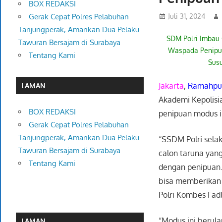
BOX REDAKSI
Juli 31, 2024
Gerak Cepat Polres Pelabuhan
Tanjungperak, Amankan Dua Pelaku
SDM Polri Imbau 
Tawuran Bersajam di Surabaya
Waspada Penipu
Tentang Kami
Sus
Jakarta
,
Ramahpub
LAMAN
Akademi Kepolisia
BOX REDAKSI
penipuan modus im
Gerak Cepat Polres Pelabuhan
Tanjungperak, Amankan Dua Pelaku
“SSDM Polri sela
Tawuran Bersajam di Surabaya
calon taruna yang
Tentang Kami
dengan penipuan.
bisa memberikan 
Polri Kombes Fadl
“Modus ini berul
LAMAN