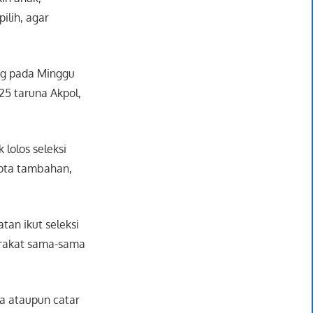
ilih, agar
ung pada Minggu
325 taruna Akpol,
 lolos seleksi
ota tambahan,
tan ikut seleksi
arakat sama-sama
ua ataupun catar