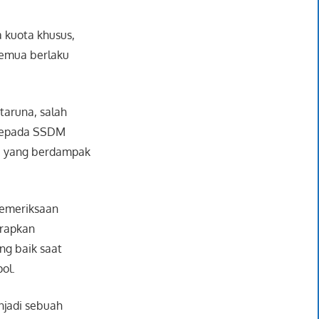
a kuota khusus,
 Semua berlaku
taruna, salah
 kepada SSDM
ng, yang berdampak
pemeriksaan
arapkan
ng baik saat
ol.
njadi sebuah