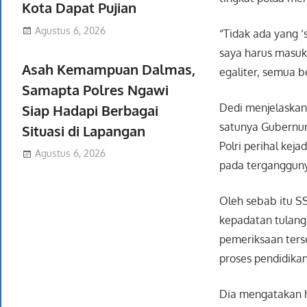
Kota Dapat Pujian
Agustus 6, 2026
“Tidak ada yang ‘
saya harus masuk’
Asah Kemampuan Dalmas,
egaliter, semua b
Samapta Polres Ngawi
Dedi menjelaskan
Siap Hadapi Berbagai
satunya Gubernur
Situasi di Lapangan
Polri perihal kej
Agustus 6, 2026
pada terganggunya
Oleh sebab itu S
kepadatan tulang
pemeriksaan ters
proses pendidikan
Dia mengatakan h