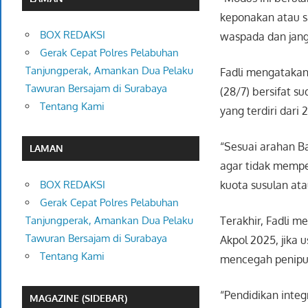
keponakan atau sa
BOX REDAKSI
waspada dan jang
Gerak Cepat Polres Pelabuhan
Tanjungperak, Amankan Dua Pelaku
Fadli mengatakan
Tawuran Bersajam di Surabaya
(28/7) bersifat s
Tentang Kami
yang terdiri dari 
“Sesuai arahan Ba
LAMAN
agar tidak mempe
kuota susulan ata
BOX REDAKSI
Gerak Cepat Polres Pelabuhan
Terakhir, Fadli m
Tanjungperak, Amankan Dua Pelaku
Tawuran Bersajam di Surabaya
Akpol 2025, jika
Tentang Kami
mencegah penipua
“Pendidikan integ
MAGAZINE (SIDEBAR)