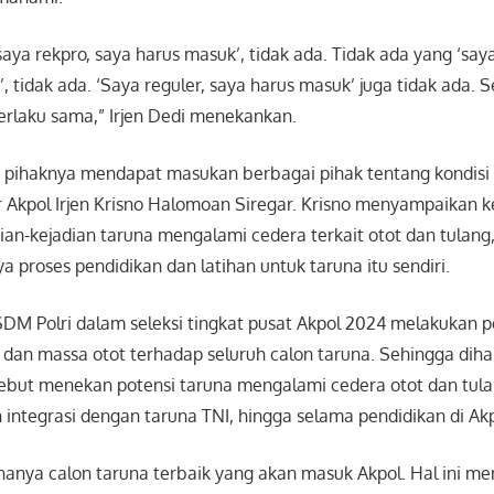
saya rekpro, saya harus masuk’, tidak ada. Tidak ada yang ‘say
, tidak ada. ‘Saya reguler, saya harus masuk’ juga tidak ada.
erlaku sama,” Irjen Dedi menekankan.
 pihaknya mendapat masukan berbagai pihak tentang kondisi 
 Akpol Irjen Krisno Halomoan Siregar. Krisno menyampaikan
adian-kejadian taruna mengalami cedera terkait otot dan tula
 proses pendidikan dan latihan untuk taruna itu sendiri.
SDM Polri dalam seleksi tingkat pusat Akpol 2024 melakukan 
 dan massa otot terhadap seluruh calon taruna. Sehingga dih
ebut menekan potensi taruna mengalami cedera otot dan tula
 integrasi dengan taruna TNI, hingga selama pendidikan di Akp
anya calon taruna terbaik yang akan masuk Akpol. Hal ini me