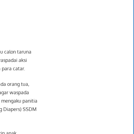
u calon taruna
waspadai aksi
 para catar.
da orang tua,
 agar waspada
 mengaku panitia
ag Diapers) SSDM
in anak,