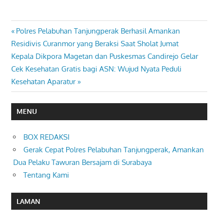
Previous
Polres Pelabuhan Tanjungperak Berhasil Amankan
Navigasi
Post:
Residivis Curanmor yang Beraksi Saat Sholat Jumat
pos
Next
Kepala Dikpora Magetan dan Puskesmas Candirejo Gelar
Post:
Cek Kesehatan Gratis bagi ASN: Wujud Nyata Peduli
Kesehatan Aparatur
MENU
BOX REDAKSI
Gerak Cepat Polres Pelabuhan Tanjungperak, Amankan
Dua Pelaku Tawuran Bersajam di Surabaya
Tentang Kami
LAMAN