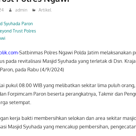
24
admin
Artikel
jid Syuhada Paron
eyond Trust Polres
awi
lik.com-
Satbinmas Polres Ngawi Polda Jatim melaksanakan 
us pada revitalisasi Masjid Syuhada yang terletak di Dsn. Kraja
 Paron, pada Rabu (4/9/2024)
lai pukul 08.00 WIB yang melibatkan sekitar lima puluh orang
dan Forpimcam Paron beserta perangkatnya, Takmir dan Peng
rga setempat.
gan kerja bakti membersihkan selokan dan area sekitar masjid
lisasi Masjid Syuhada yang mencakup pembersihan, pengecatan