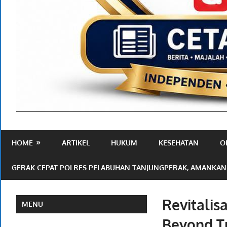
Media
Ramah
HOME
ARTIKEL
HUKUM
KESEHATAN
O
Publik
GERAK CEPAT POLRES PELABUHAN TANJUNGPERAK, AMANKAN
Revitalis
MENU
Beyond T