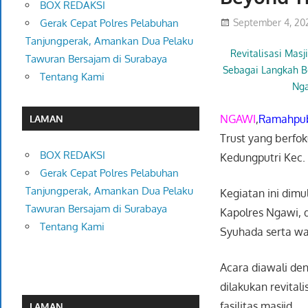
BOX REDAKSI
September 4, 20
Gerak Cepat Polres Pelabuhan
Tanjungperak, Amankan Dua Pelaku
Revitalisasi Mas
Tawuran Bersajam di Surabaya
Sebagai Langkah B
Tentang Kami
Ng
NGAWI
,
Ramahpub
LAMAN
Trust yang berfok
BOX REDAKSI
Kedungputri Kec.
Gerak Cepat Polres Pelabuhan
Tanjungperak, Amankan Dua Pelaku
Kegiatan ini dimu
Tawuran Bersajam di Surabaya
Kapolres Ngawi, 
Tentang Kami
Syuhada serta wa
Acara diawali den
dilakukan revita
fasilitas masjid.
LAMAN