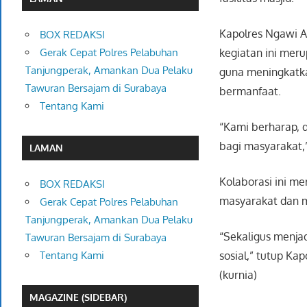
Kapolres Ngawi A
BOX REDAKSI
kegiatan ini mer
Gerak Cepat Polres Pelabuhan
Tanjungperak, Amankan Dua Pelaku
guna meningkatka
Tawuran Bersajam di Surabaya
bermanfaat.
Tentang Kami
“Kami berharap, 
bagi masyarakat,”
LAMAN
Kolaborasi ini m
BOX REDAKSI
masyarakat dan m
Gerak Cepat Polres Pelabuhan
Tanjungperak, Amankan Dua Pelaku
“Sekaligus menj
Tawuran Bersajam di Surabaya
sosial,” tutup Ka
Tentang Kami
(kurnia)
MAGAZINE (SIDEBAR)