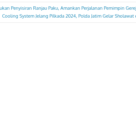
kukan Penyisiran Ranjau Paku, Amankan Perjalanan Pemimpin Gerej
Next
Cooling System Jelang Pilkada 2024, Polda Jatim Gelar Sholawa
Post: