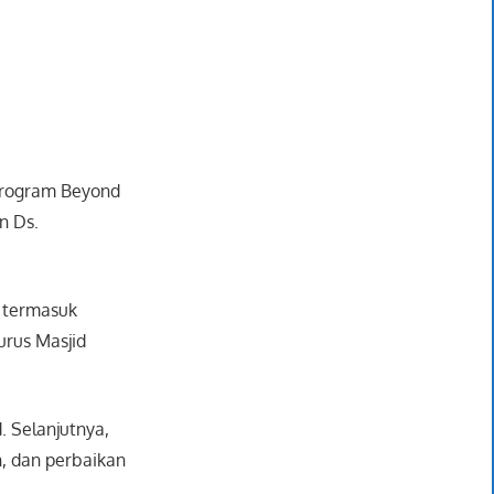
program Beyond
n Ds.
, termasuk
urus Masjid
. Selanjutnya,
, dan perbaikan