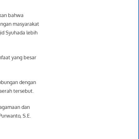
ikan bahwa
engan masyarakat
id Syuhada lebih
nfaat yang besar
hubungan dengan
aerah tersebut.
keagamaan dan
Purwanto, S.E.