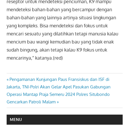
reseptor untuk mendeteksi penciuman, K9 mampu
mendeteksi bahan-bahan yang bercampur dengan
bahan-bahan yang lainnya artinya situasi lingkungan
yang kompleks. Bisa mendeteksi dan fokus untuk
mencari sesuatu yang dilatihkan tetapi manusia kalau
mencium bau wangi kemudian bau yang tidak enak
sudah bingung, akan tetapi kalau K9 fokus untuk
mencarinya,” katanya.(red)
Previous
Pengamanan Kunjungan Paus Fransiskus dan ISF di
Navigasi
Post:
Jakarta, TNI-Polri Akan Gelar Apel Pasukan Gabungan
pos
Next
Operasi Mantap Praja Semeru 2024 Polres Situbondo
Post:
Gencarkan Patroli Malam
MENU