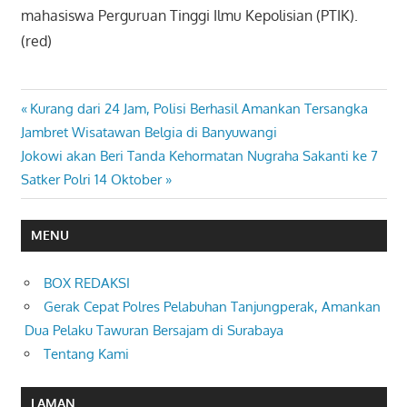
mahasiswa Perguruan Tinggi Ilmu Kepolisian (PTIK).
(red)
Previous
Kurang dari 24 Jam, Polisi Berhasil Amankan Tersangka
Navigasi
Post:
Jambret Wisatawan Belgia di Banyuwangi
pos
Next
Jokowi akan Beri Tanda Kehormatan Nugraha Sakanti ke 7
Post:
Satker Polri 14 Oktober
MENU
BOX REDAKSI
Gerak Cepat Polres Pelabuhan Tanjungperak, Amankan
Dua Pelaku Tawuran Bersajam di Surabaya
Tentang Kami
LAMAN