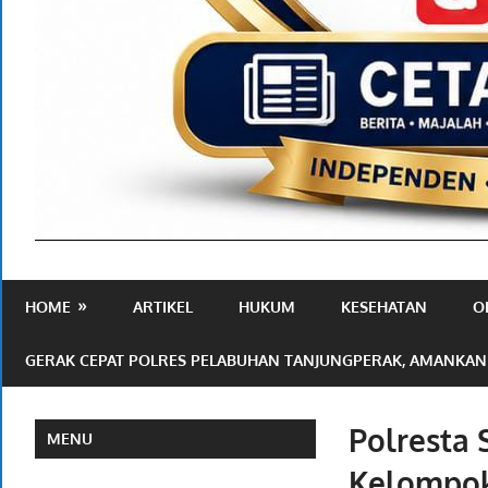
Media
Ramah
HOME
ARTIKEL
HUKUM
KESEHATAN
O
Publik
GERAK CEPAT POLRES PELABUHAN TANJUNGPERAK, AMANKAN
Polresta 
MENU
Kelompok