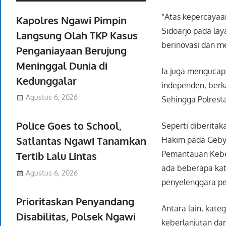
“Atas kepercayaa
Kapolres Ngawi Pimpin
Sidoarjo pada la
Langsung Olah TKP Kasus
berinovasi dan m
Penganiayaan Berujung
Meninggal Dunia di
Ia juga mengucap
Kedunggalar
independen, berka
Agustus 6, 2026
Sehingga Polresta
Police Goes to School,
Seperti diberita
Satlantas Ngawi Tanamkan
Hakim pada Gebya
Pemantauan Keber
Tertib Lalu Lintas
ada beberapa kat
Agustus 6, 2026
penyelenggara pe
Prioritaskan Penyandang
Antara lain, kat
Disabilitas, Polsek Ngawi
keberlanjutan dan