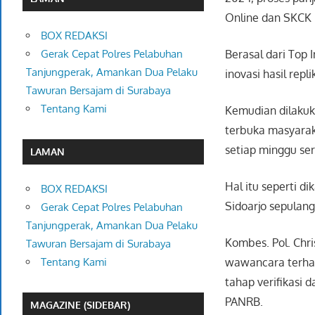
Online dan SKCK K
BOX REDAKSI
Berasal dari Top 
Gerak Cepat Polres Pelabuhan
Tanjungperak, Amankan Dua Pelaku
inovasi hasil repli
Tawuran Bersajam di Surabaya
Tentang Kami
Kemudian dilakuk
terbuka masyaraka
setiap minggu ser
LAMAN
Hal itu seperti d
BOX REDAKSI
Sidoarjo sepulang
Gerak Cepat Polres Pelabuhan
Tanjungperak, Amankan Dua Pelaku
Kombes. Pol. Chri
Tawuran Bersajam di Surabaya
wawancara terhad
Tentang Kami
tahap verifikasi 
PANRB.
MAGAZINE (SIDEBAR)