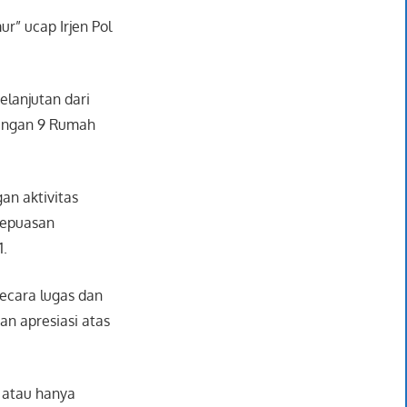
r” ucap Irjen Pol
elanjutan dari
 dengan 9 Rumah
an aktivitas
kepuasan
1.
secara lugas dan
n apresiasi atas
u atau hanya