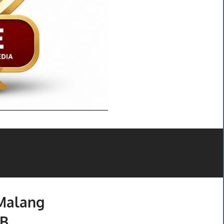
 Malang
RB