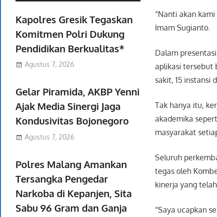
“Nanti akan kami 
Kapolres Gresik Tegaskan
Imam Sugianto.
Komitmen Polri Dukung
Pendidikan Berkualitas*
Dalam presentasin
Agustus 7, 2026
aplikasi tersebut
sakit, 15 instans
Gelar Piramida, AKBP Yenni
Ajak Media Sinergi Jaga
Tak hanya itu, ke
akademika seper
Kondusivitas Bojonegoro
masyarakat setiap
Agustus 7, 2026
Seluruh perkemban
Polres Malang Amankan
tegas oleh Kombe
Tersangka Pengedar
kinerja yang tela
Narkoba di Kepanjen, Sita
Sabu 96 Gram dan Ganja
“Saya ucapkan sel