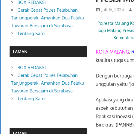
BOX REDAKSI
Juli 16, 2024
Gerak Cepat Polres Pelabuhan
Tanjungperak, Amankan Dua Pelaku
Polresta Malang K
Tawuran Bersajam di Surabaya
Jogo Malang Presi
Tentang Kami
Kementer
KOTA MALANG
,
R
LAMAN
kualitas tugas u
BOX REDAKSI
Gerak Cepat Polres Pelabuhan
Dengan berbagai u
Tanjungperak, Amankan Dua Pelaku
unggulan yaitu ‘Jo
Tawuran Bersajam di Surabaya
Tentang Kami
Aplikasi yang di
aspek kebutuhan 
Replikasi Inovas
Birokrasi (PANRB)
LAMAN