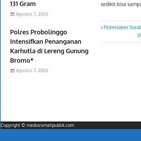
131 Gram
sedikit bisa sampa
Agustus 7, 2026
Previous
Polrestabes Sura
Navigasi
Polres Probolinggo
Post:
N
O
pos
Intensifkan Penanganan
P
Karhutla di Lereng Gunung
Bromo*
Agustus 7, 2026
Copyright © mediaramahpublik.com