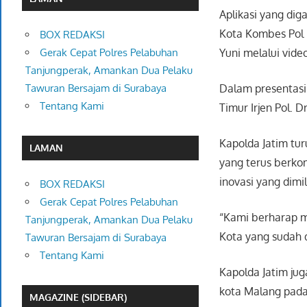
Aplikasi yang dig
Kota Kombes Pol B
BOX REDAKSI
Yuni melalui vide
Gerak Cepat Polres Pelabuhan
Tanjungperak, Amankan Dua Pelaku
Dalam presentasi
Tawuran Bersajam di Surabaya
Tentang Kami
Timur Irjen Pol. D
Kapolda Jatim tu
LAMAN
yang terus berk
inovasi yang dimil
BOX REDAKSI
Gerak Cepat Polres Pelabuhan
“Kami berharap m
Tanjungperak, Amankan Dua Pelaku
Kota yang sudah d
Tawuran Bersajam di Surabaya
Tentang Kami
Kapolda Jatim jug
kota Malang pad
MAGAZINE (SIDEBAR)