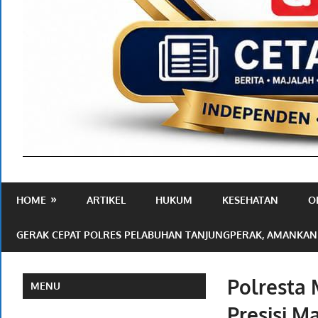
Media
Ramah
HOME
ARTIKEL
HUKUM
KESEHATAN
O
Publik
GERAK CEPAT POLRES PELABUHAN TANJUNGPERAK, AMANKAN
Polresta 
MENU
Presisi 