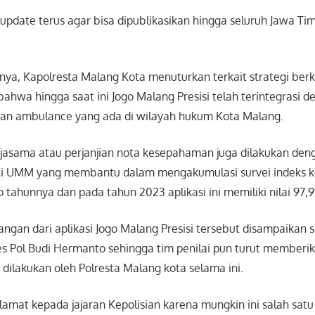
update terus agar bisa dipublikasikan hingga seluruh Jawa Timu
ya, Kapolresta Malang Kota menuturkan terkait strategi berk
 bahwa hingga saat ini Jogo Malang Presisi telah terintegrasi
i dan ambulance yang ada di wilayah hukum Kota Malang.
rjasama atau perjanjian nota kesepahaman juga dilakukan deng
ti UMM yang membantu dalam mengakumulasi survei indeks 
 tahunnya dan pada tahun 2023 aplikasi ini memiliki nilai 97,9
gan dari aplikasi Jogo Malang Presisi tersebut disampaikan 
s Pol Budi Hermanto sehingga tim penilai pun turut memberika
h dilakukan oleh Polresta Malang kota selama ini.
amat kepada jajaran Kepolisian karena mungkin ini salah sat