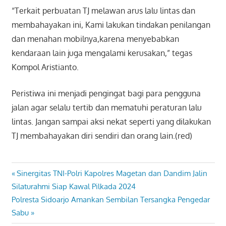
“Terkait perbuatan TJ melawan arus lalu lintas dan
membahayakan ini, Kami lakukan tindakan penilangan
dan menahan mobilnya,karena menyebabkan
kendaraan lain juga mengalami kerusakan,” tegas
Kompol Aristianto.
Peristiwa ini menjadi pengingat bagi para pengguna
jalan agar selalu tertib dan mematuhi peraturan lalu
lintas. Jangan sampai aksi nekat seperti yang dilakukan
TJ membahayakan diri sendiri dan orang lain.(red)
Previous
Sinergitas TNI-Polri Kapolres Magetan dan Dandim Jalin
Navigasi
Post:
Silaturahmi Siap Kawal Pilkada 2024
pos
Next
Polresta Sidoarjo Amankan Sembilan Tersangka Pengedar
Post:
Sabu