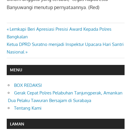
Banyuwangi menutup pernyataannya. (Red)
Previous
Lemkapi Beri Apresiasi Presisi Award Kepada Polres
Navigasi
Post:
Bangkalan
pos
Next
Ketua DPRD Suratno menjadi Inspektur Upacara Hari Santri
Post:
Nasional
MENU
BOX REDAKSI
Gerak Cepat Polres Pelabuhan Tanjungperak, Amankan
Dua Pelaku Tawuran Bersajam di Surabaya
Tentang Kami
LAMAN