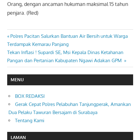
Orang, dengan ancaman hukuman maksimal 15 tahun
penjara. (Red)
Previous
Polres Pacitan Salurkan Bantuan Air Bersih untuk Warga
Navigasi
Post:
Terdampak Kemarau Panjang
pos
Next
Tekan Inflasi ! Supardi SE, Msi Kepala Dinas Ketahanan
Post:
Pangan dan Pertanian Kabupaten Ngawi Adakan GPM
MENU
BOX REDAKSI
Gerak Cepat Polres Pelabuhan Tanjungperak, Amankan
Dua Pelaku Tawuran Bersajam di Surabaya
Tentang Kami
LAMAN