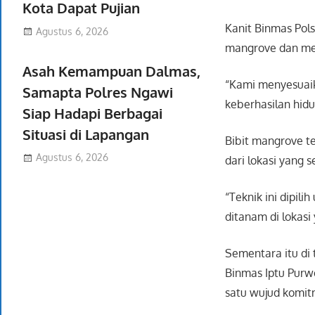
Kota Dapat Pujian
Kanit Binmas Pols
Agustus 6, 2026
mangrove dan me
Asah Kemampuan Dalmas,
“Kami menyesuaik
Samapta Polres Ngawi
keberhasilan hid
Siap Hadapi Berbagai
Situasi di Lapangan
Bibit mangrove t
Agustus 6, 2026
dari lokasi yang s
“Teknik ini dipil
ditanam di lokasi
Sementara itu di
Binmas Iptu Purw
satu wujud komit