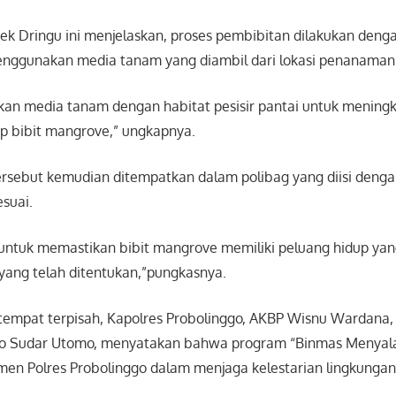
ek Dringu ini menjelaskan, proses pembibitan dilakukan deng
nggunakan media tanam yang diambil dari lokasi penanaman
an media tanam dengan habitat pesisir pantai untuk mening
up bibit mangrove,” ungkapnya.
ersebut kemudian ditempatkan dalam polibag yang diisi deng
esuai.
ih untuk memastikan bibit mangrove memiliki peluang hidup yan
 yang telah ditentukan,”pungkasnya.
 tempat terpisah, Kapolres Probolinggo, AKBP Wisnu Wardana,
o Sudar Utomo, menyatakan bahwa program “Binmas Menyala”
men Polres Probolinggo dalam menjaga kelestarian lingkungan