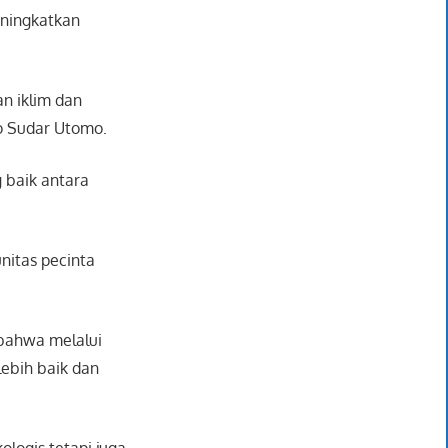
eningkatkan
an iklim dan
wo Sudar Utomo.
 baik antara
nitas pecinta
 bahwa melalui
lebih baik dan
logis tetapi juga