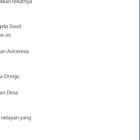
ukkan tekatnya
ipda Davit
 ini.
dan Avicennia
sa Dringu.
dan Desa
a nelayan yang