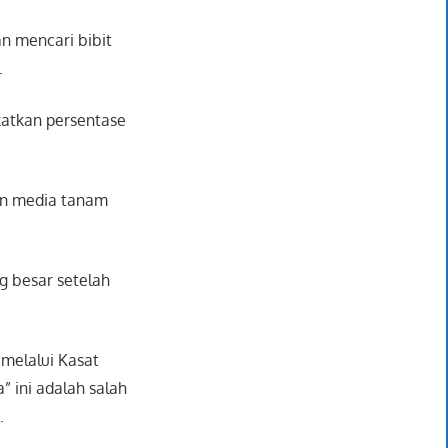
an mencari bibit
.
katkan persentase
an media tanam
g besar setelah
 melalui Kasat
 ini adalah salah
.