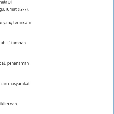
melalui
gu, Jumat (12/7).
ai yang terancam
tabil,” tambah
obal, penanaman
omian masyarakat
iklim dan