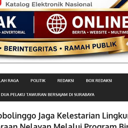
LAH RAGA
POLITIK
REDAKSI
BOX REDAKSI
 DUA PELAKU TAWURAN BERSAJAM DI SURABAYA
obolinggo Jaga Kelestarian Lingk
eraan Nelayan Melalui Program B