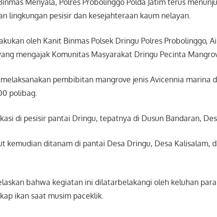
Binmas Menyala, Polres Probolinggo Polda Jatim terus menunj
an lingkungan pesisir dan kesejahteraan kaum nelayan.
lakukan oleh Kanit Binmas Polsek Dringu Polres Probolinggo, A
ang mengajak Komunitas Masyarakat Dringu Pecinta Mangrove
h melaksanakan pembibitan mangrove jenis Avicennia marina 
00 polibag.
okasi di pesisir pantai Dringu, tepatnya di Dusun Bandaran, De
but kemudian ditanam di pantai Desa Dringu, Desa Kalisalam, 
laskan bahwa kegiatan ini dilatarbelakangi oleh keluhan par
kap ikan saat musim paceklik.