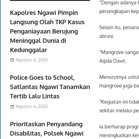
“Dengan adanya h
penangkapan kepiti
Kapolres Ngawi Pimpin
Langsung Olah TKP Kasus
Selain itu, pena
Penganiayaan Berujung
abrasi.
Meninggal Dunia di
Kedunggalar
“Mangrove sangat
Agustus 6, 2026
Aipda Davit.
Police Goes to School,
Menurutnya untuk
mangrove juga be
Satlantas Ngawi Tanamkan
Tertib Lalu Lintas
“Kegiatan ini ti
Agustus 6, 2026
sekitar melalui 
Prioritaskan Penyandang
Ia berharap progr
Disabilitas, Polsek Ngawi
meningkatkan kes