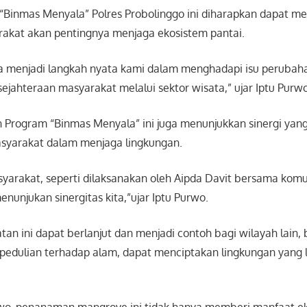
Binmas Menyala” Polres Probolinggo ini diharapkan dapat m
akat akan pentingnya menjaga ekosistem pantai.
juga menjadi langkah nyata kami dalam menghadapi isu perubah
ejahteraan masyarakat melalui sektor wisata,” ujar Iptu Pur
 Program “Binmas Menyala” ini juga menunjukkan sinergi yang
asyarakat dalam menjaga lingkungan.
syarakat, seperti dilaksanakan oleh Aipda Davit bersama komu
unjukan sinergitas kita,”ujar Iptu Purwo.
tan ini dapat berlanjut dan menjadi contoh bagi wilayah lain,
epedulian terhadap alam, dapat menciptakan lingkungan yang 
wo, penanaman mangrove ini tidak hanya memberi manfaat eko