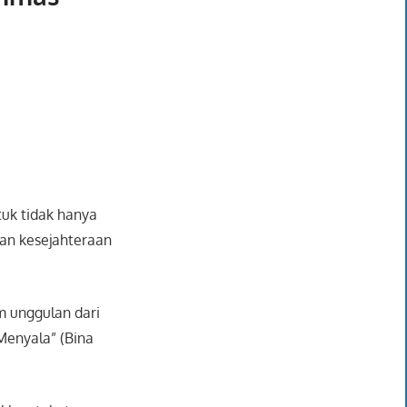
tuk tidak hanya
dan kesejahteraan
m unggulan dari
Menyala” (Bina