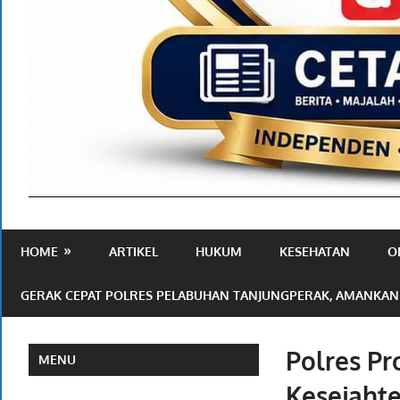
Media
Ramah
HOME
ARTIKEL
HUKUM
KESEHATAN
O
Publik
GERAK CEPAT POLRES PELABUHAN TANJUNGPERAK, AMANKAN
Polres Pr
MENU
Kesejaht