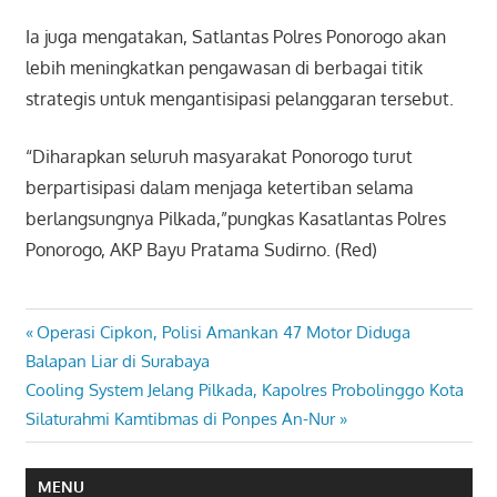
Ia juga mengatakan, Satlantas Polres Ponorogo akan
lebih meningkatkan pengawasan di berbagai titik
strategis untuk mengantisipasi pelanggaran tersebut.
“Diharapkan seluruh masyarakat Ponorogo turut
berpartisipasi dalam menjaga ketertiban selama
berlangsungnya Pilkada,”pungkas Kasatlantas Polres
Ponorogo, AKP Bayu Pratama Sudirno. (Red)
Previous
Operasi Cipkon, Polisi Amankan 47 Motor Diduga
Navigasi
Post:
Balapan Liar di Surabaya
pos
Next
Cooling System Jelang Pilkada, Kapolres Probolinggo Kota
Post:
Silaturahmi Kamtibmas di Ponpes An-Nur
MENU