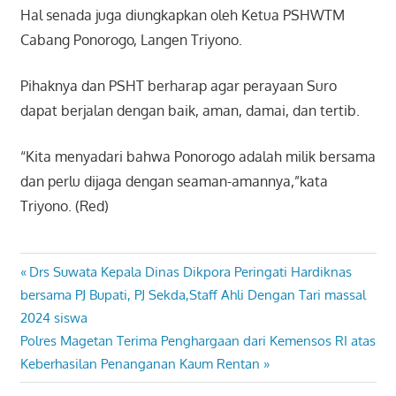
Hal senada juga diungkapkan oleh Ketua PSHWTM
Cabang Ponorogo, Langen Triyono.
Pihaknya dan PSHT berharap agar perayaan Suro
dapat berjalan dengan baik, aman, damai, dan tertib.
“Kita menyadari bahwa Ponorogo adalah milik bersama
dan perlu dijaga dengan seaman-amannya,”kata
Triyono. (Red)
Previous
Drs Suwata Kepala Dinas Dikpora Peringati Hardiknas
Navigasi
Post:
bersama PJ Bupati, PJ Sekda,Staff Ahli Dengan Tari massal
pos
2024 siswa
Next
Polres Magetan Terima Penghargaan dari Kemensos RI atas
Post:
Keberhasilan Penanganan Kaum Rentan