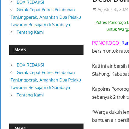
BOX REDAKSI
Agustus 31, 2024
Gerak Cepat Polres Pelabuhan
Tanjungperak, Amankan Dua Pelaku
Polres Ponorogo D
Tawuran Bersajam di Surabaya
untuk Warg
Tentang Kami
PONOROGO
,
Ram
LAMAN
bersih untuk rat
BOX REDAKSI
Kali ini air bers
Gerak Cepat Polres Pelabuhan
Slahung, Kabupa
Tanjungperak, Amankan Dua Pelaku
Tawuran Bersajam di Surabaya
Kapolres Ponorog
Tentang Kami
sebanyak 2 truk t
“Warga dukuh Jemg
bantuan air bersi
LAMAN