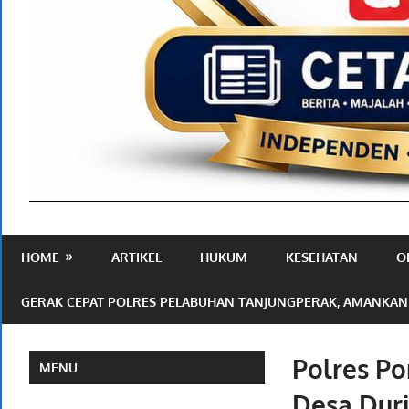
Media
Ramah
HOME
ARTIKEL
HUKUM
KESEHATAN
O
Publik
GERAK CEPAT POLRES PELABUHAN TANJUNGPERAK, AMANKAN
Polres Po
MENU
Desa Dur