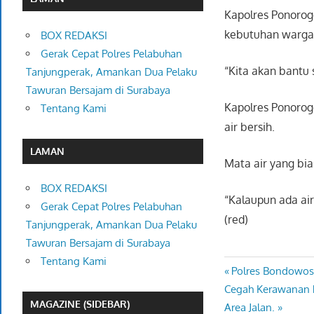
Kapolres Ponorogo
kebutuhan warga
BOX REDAKSI
Gerak Cepat Polres Pelabuhan
“Kita akan bantu
Tanjungperak, Amankan Dua Pelaku
Tawuran Bersajam di Surabaya
Kapolres Ponoro
Tentang Kami
air bersih.
LAMAN
Mata air yang bi
BOX REDAKSI
“Kalaupun ada ai
Gerak Cepat Polres Pelabuhan
(red)
Tanjungperak, Amankan Dua Pelaku
Tawuran Bersajam di Surabaya
Tentang Kami
Previous
Polres Bondowoso
Navigasi
Next
Post:
Cegah Kerawanan 
pos
MAGAZINE (SIDEBAR)
Post:
Area Jalan.