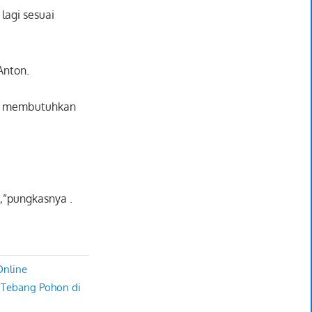
lagi sesuai
Anton.
at membutuhkan
,”pungkasnya .
Online
 Tebang Pohon di