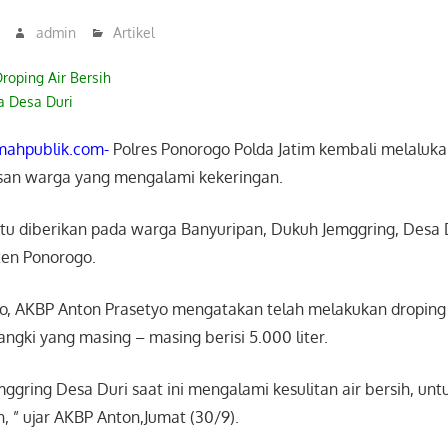
admin
Artikel
roping Air Bersih
a Desa Duri
ahpublik.com-
Polres Ponorogo Polda Jatim kembali melalukan
usan warga yang mengalami kekeringan.
ih itu diberikan pada warga Banyuripan, Dukuh Jemggring, Des
ten Ponorogo.
o, AKBP Anton Prasetyo mengatakan telah melakukan droping 
angki yang masing – masing berisi 5.000 liter.
gring Desa Duri saat ini mengalami kesulitan air bersih, untu
h, ” ujar AKBP Anton,Jumat (30/9).