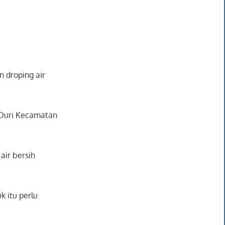
 droping air
a Duri Kecamatan
air bersih
k itu perlu