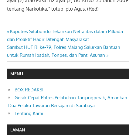
ayat (2) atau Pasal 112 ayat (2) UU RI No. 35 tahun 2009
tentang Narkotika,” tutup Iptu Agus. (Red)
Previous
Kapolres Situbondo Tekankan Netralitas dalam Pilkada
Navigasi
Post:
dan Proaktif Hadir Ditengah Masyarakat
pos
Next
Sambut HUT RI ke-79, Polres Malang Salurkan Bantuan
Post:
untuk Rumah Ibadah, Ponpes, dan Panti Asuhan
MENU
BOX REDAKSI
Gerak Cepat Polres Pelabuhan Tanjungperak, Amankan
Dua Pelaku Tawuran Bersajam di Surabaya
Tentang Kami
LAMAN