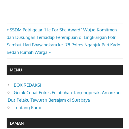
Previous
SSDM Polri gelar “He For She Award” Wujud Komitmen
Navigasi
Post:
dan Dukungan Terhadap Perempuan di Lingkungan Polri
pos
Next
Sambut Hari Bhayangkara ke -78 Polres Nganjuk Beri Kado
Post:
Bedah Rumah Warga
MENU
BOX REDAKSI
Gerak Cepat Polres Pelabuhan Tanjungperak, Amankan
Dua Pelaku Tawuran Bersajam di Surabaya
Tentang Kami
LAMAN