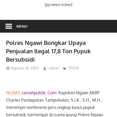
Media
[pj-news-ticker]
Ramah
Publik
MENU
Polres Ngawi Bongkar Upaya
Penjualan Ilegal 17,8 Ton Pupuk
Bersubsidi
Agustus 16, 2025
admin
POLRI
NGAWI
,
ramahpublik. Com-
Kapolres Ngawi AKBP
Charles Pandapotan Tampubolon, S.I.K., S.H., M.H.,
memimpin konferensi pers ungkap kasus pupuk
bersubsidi, bertempat di ruang guyup Polres Ngawi.