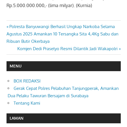
Rp.5.000.000.000,- (lima milyar). (Kurnia)
Previous
Polresta Banyuwangi Berhasil Ungkap Narkoba Selama
Navigasi
Post:
Agustus 2025 Amankan 10 Tersangka Sita 4,4Kg Sabu dan
pos
Ribuan Butir Okerbaya
Next
Komjen Dedi Prasetyo Resmi Dilantik Jadi Wakapolri
Post:
MENU
BOX REDAKSI
Gerak Cepat Polres Pelabuhan Tanjungperak, Amankan
Dua Pelaku Tawuran Bersajam di Surabaya
Tentang Kami
LAMAN