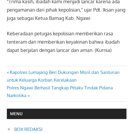
“Trima kasih, ibadah kami menjadi lancar karena ada
pengamanan dari pihak kepolisian,” ujar Pdt. Iksan yang
juga sebagai Ketua Bamag Kab. Ngawi
Keberadaan petugas kepolisian memberikan rasa
tenteram dan memberikan keyakinan bahwa ibadah
dapat berjalan dengan lancar dan aman. (Kurnia)
Previous
Kapolres Lumajang Beri Dukungan Moril dan Santunan
Navigasi
Post:
untuk Keluarga Korban Kecelakaan
pos
Next
Polres Ngawi Berhasil Tangkap Pelaku Tindak Pidana
Post:
Narkotika
MENU
BOX REDAKSI