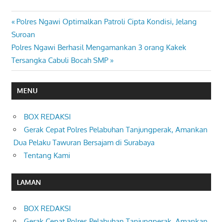
Previous
Polres Ngawi Optimalkan Patroli Cipta Kondisi, Jelang
Navigasi
Post:
Suroan
pos
Next
Polres Ngawi Berhasil Mengamankan 3 orang Kakek
Post:
Tersangka Cabuli Bocah SMP
MENU
BOX REDAKSI
Gerak Cepat Polres Pelabuhan Tanjungperak, Amankan
Dua Pelaku Tawuran Bersajam di Surabaya
Tentang Kami
LAMAN
BOX REDAKSI
Gerak Cepat Polres Pelabuhan Tanjungperak, Amankan