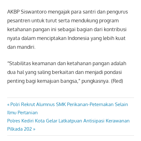
AKBP Siswantoro mengajak para santri dan pengurus
pesantren untuk turut serta mendukung program
ketahanan pangan ini sebagai bagian dari kontribusi
nyata dalam menciptakan Indonesia yang lebih kuat
dan mandiri.
“Stabilitas keamanan dan ketahanan pangan adalah
dua hal yang saling berkaitan dan menjadi pondasi
penting bagi kemajuan bangsa,” pungkasnya. (Red)
Previous
Polri Rekrut Alumnus SMK Perikanan-Peternakan Selain
Navigasi
Post:
Ilmu Pertanian
pos
Next
Polres Kediri Kota Gelar Latkatpuan Antisipasi Kerawanan
Post:
Pilkada 202