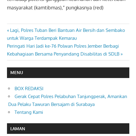
masyarakat (kamtibmas),” pungkasnya (red)
Previous
Lagi, Polres Tuban Beri Bantuan Air Bersih dan Sembako
Navigasi
Post:
untuk Warga Terdampak Kemarau
pos
Next
Peringati Hari Jadi ke-76 Polwan Polres Jember Berbagi
Post:
Kebahagiaan Bersama Penyandang Disabilitas di SDLB
MENU
BOX REDAKSI
Gerak Cepat Polres Pelabuhan Tanjungperak, Amankan
Dua Pelaku Tawuran Bersajam di Surabaya
Tentang Kami
LAMAN