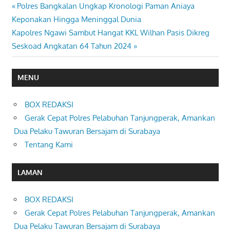
Previous
Polres Bangkalan Ungkap Kronologi Paman Aniaya
Navigasi
Post:
Keponakan Hingga Meninggal Dunia
pos
Next
Kapolres Ngawi Sambut Hangat KKL Wilhan Pasis Dikreg
Post:
Seskoad Angkatan 64 Tahun 2024
MENU
BOX REDAKSI
Gerak Cepat Polres Pelabuhan Tanjungperak, Amankan
Dua Pelaku Tawuran Bersajam di Surabaya
Tentang Kami
LAMAN
BOX REDAKSI
Gerak Cepat Polres Pelabuhan Tanjungperak, Amankan
Dua Pelaku Tawuran Bersajam di Surabaya