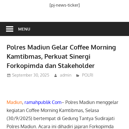
Media
[pj-news-ticker]
Ramah
Publik
MENU
Polres Madiun Gelar Coffee Morning
Kamtibmas, Perkuat Sinergi
Forkopimda dan Stakeholder
September 30, 2025
admin
POLRI
Madiun
,
ramahpublik Com
– Polres Madiun menggelar
kegiatan Coffee Morning Kamtibmas, Selasa
(30/9/2025) bertempat di Gedung Tantya Sudirajati
Polres Madiun. Acara ini dihadiri jajaran Forkopimda