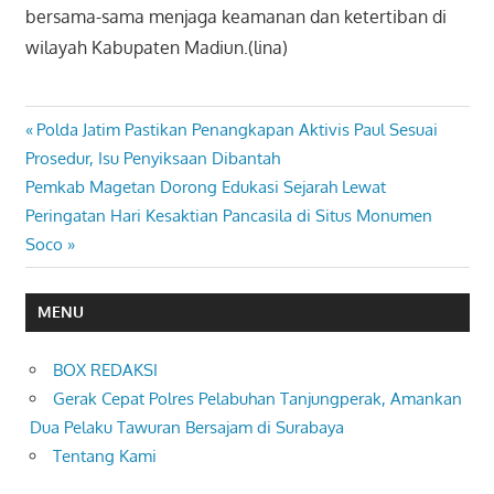
bersama-sama menjaga keamanan dan ketertiban di
wilayah Kabupaten Madiun.(lina)
Previous
Polda Jatim Pastikan Penangkapan Aktivis Paul Sesuai
Navigasi
Post:
Prosedur, Isu Penyiksaan Dibantah
pos
Next
Pemkab Magetan Dorong Edukasi Sejarah Lewat
Post:
Peringatan Hari Kesaktian Pancasila di Situs Monumen
Soco
MENU
BOX REDAKSI
Gerak Cepat Polres Pelabuhan Tanjungperak, Amankan
Dua Pelaku Tawuran Bersajam di Surabaya
Tentang Kami