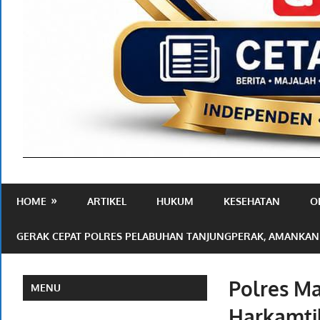
Media
Ramah
HOME
ARTIKEL
HUKUM
KESEHATAN
O
Publik
GERAK CEPAT POLRES PELABUHAN TANJUNGPERAK, AMANKAN
Polres Ma
MENU
Harkamti