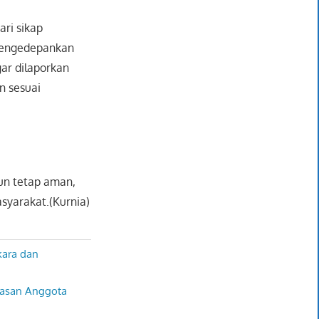
ari sikap
 mengedepankan
ar dilaporkan
n sesuai
un tetap aman,
syarakat.(Kurnia)
kara dan
gasan Anggota