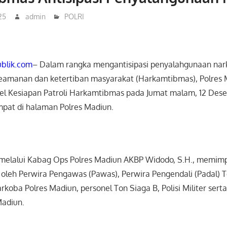
25
admin
POLRI
blik.com
– Dalam rangka mengantisipasi penyalahgunaan nar
keamanan dan ketertiban masyarakat (Harkamtibmas), Polres
l Kesiapan Patroli Harkamtibmas pada Jumat malam, 12 Des
mpat di halaman Polres Madiun.
melalui Kabag Ops Polres Madiun AKBP Widodo, S.H., memimp
ti oleh Perwira Pengawas (Pawas), Perwira Pengendali (Padal) 
rkoba Polres Madiun, personel Ton Siaga B, Polisi Militer sert
Madiun.