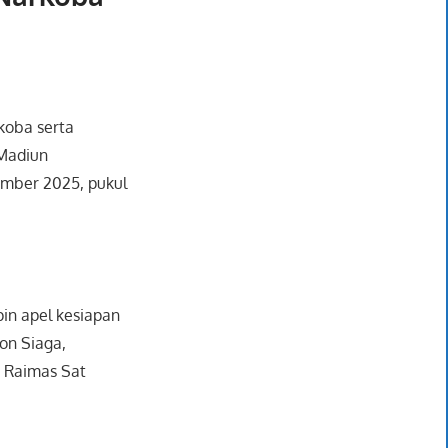
koba serta
 Madiun
ember 2025, pukul
in apel kesiapan
Ton Siaga,
a Raimas Sat