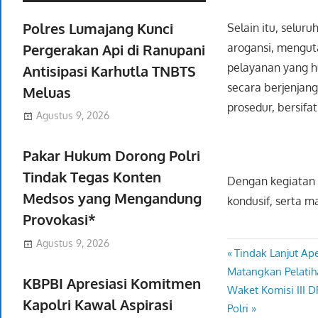
Polres Lumajang Kunci
Selain itu, selur
Pergerakan Api di Ranupani
arogansi, mengut
pelayanan yang h
Antisipasi Karhutla TNBTS
secara berjenjan
Meluas
prosedur, bersif
Agustus 9, 2026
Pakar Hukum Dorong Polri
Tindak Tegas Konten
Dengan kegiatan 
Medsos yang Mengandung
kondusif, serta 
Provokasi*
Agustus 9, 2026
Previous
Tindak Lanjut Ap
Navigasi
Post:
Matangkan Pelati
KBPBI Apresiasi Komitmen
pos
Next
Waket Komisi III 
Kapolri Kawal Aspirasi
Post:
Polri