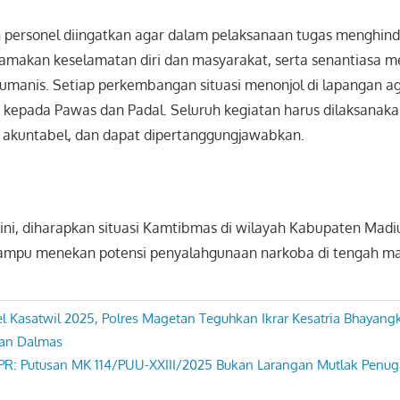
uh personel diingatkan agar dalam pelaksanaan tugas menghind
amakan keselamatan diri dan masyarakat, serta senantiasa
umanis. Setiap perkembangan situasi menonjol di lapangan ag
g kepada Pawas dan Padal. Seluruh kegiatan harus dilaksanaka
at akuntabel, dan dapat dipertanggungjawabkan.
ini, diharapkan situasi Kamtibmas di wilayah Kabupaten Madi
mampu menekan potensi penyalahgunaan narkoba di tengah ma
el Kasatwil 2025, Polres Magetan Teguhkan Ikrar Kesatria Bhayang
han Dalmas
DPR: Putusan MK 114/PUU-XXIII/2025 Bukan Larangan Mutlak Penu