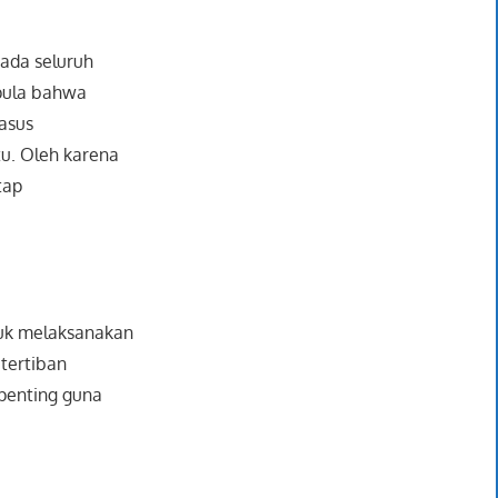
ada seluruh
 pula bahwa
asus
u. Oleh karena
tap
tuk melaksanakan
tertiban
 penting guna