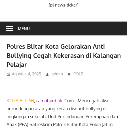
Media
[pj-news-ticker]
Ramah
Publik
MENU
Polres Blitar Kota Gelorakan Anti
Bullying Cegah Kekerasan di Kalangan
Pelajar
Agustus 4, 2025
admin
POLRI
KOTA BLITAR
,
ramahpublik. Com
– Mencegah aksi
perundungan atau yang kerap disebut bullying di
lingkungan sekolah, Unit Perlindungan Perempuan dan
Anak (PPA) Satreskrim Polres Blitar Kota Polda Jatim