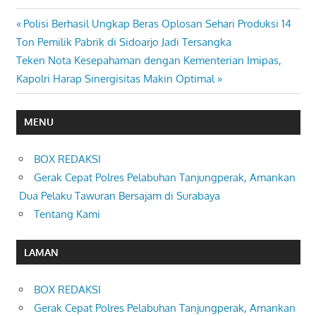
Previous
Polisi Berhasil Ungkap Beras Oplosan Sehari Produksi 14
Navigasi
Post:
Ton Pemilik Pabrik di Sidoarjo Jadi Tersangka
pos
Next
Teken Nota Kesepahaman dengan Kementerian Imipas,
Post:
Kapolri Harap Sinergisitas Makin Optimal
MENU
BOX REDAKSI
Gerak Cepat Polres Pelabuhan Tanjungperak, Amankan
Dua Pelaku Tawuran Bersajam di Surabaya
Tentang Kami
LAMAN
BOX REDAKSI
Gerak Cepat Polres Pelabuhan Tanjungperak, Amankan