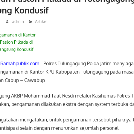
ung Kondusif
4
admin
Artikel
ngamanan di Kantor
Paslon Pilkada di
angsung Kondusif
,
Ramahpublik.com
–
Polres Tulungagung Polda Jatim menyiag
pengamanan di Kantor KPU Kabupaten Tulungagung pada masa
lon Cabup – Cawabup.
gung AKBP Muhammad Taat Resdi melalui Kasihumas Polres T
kan, pengamanan dilakukan ekstra dengan system terbuka da
ngatakan mengatakan, untuk pengamanan tersebut pihaknya 
antisipasi selain dengan menurunkan sejumlah personel.