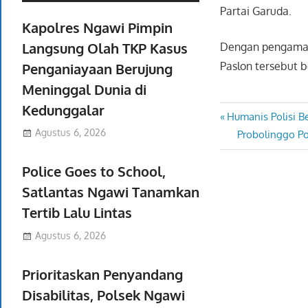
Partai Garuda.
Kapolres Ngawi Pimpin
Langsung Olah TKP Kasus
Dengan pengamana
Paslon tersebut b
Penganiayaan Berujung
Meninggal Dunia di
Kedunggalar
Previous
Humanis Polisi B
Navigasi
Agustus 6, 2026
Post:
Next
Probolinggo Po
pos
Post:
Police Goes to School,
Satlantas Ngawi Tanamkan
Tertib Lalu Lintas
Agustus 6, 2026
Prioritaskan Penyandang
Disabilitas, Polsek Ngawi