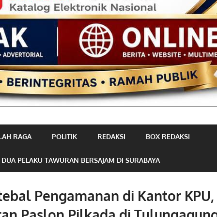
LAH RAGA
POLITIK
REDAKSI
BOX REDAKSI
 DUA PELAKU TAWURAN BERSAJAM DI SURABAYA
rtebal Pengamanan di Kantor KPU,
an Paslon Pilkada di Tulungagun