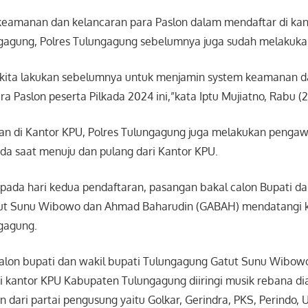
eamanan dan kelancaran para Paslon dalam mendaftar di ka
agung, Polres Tulungagung sebelumnya juga sudah melakukan s
ah kita lakukan sebelumnya untuk menjamin system keamanan 
a Paslon peserta Pilkada 2024 ini,”kata Iptu Mujiatno, Rabu (2
n di Kantor KPU, Polres Tulungagung juga melakukan pengaw
a saat menuju dan pulang dari Kantor KPU.
 pada hari kedua pendaftaran, pasangan bakal calon Bupati da
ut Sunu Wibowo dan Ahmad Baharudin (GABAH) mendatangi 
gagung.
alon bupati dan wakil bupati Tulungagung Gatut Sunu Wibo
i kantor KPU Kabupaten Tulungagung diiringi musik rebana di
n dari partai pengusung yaitu Golkar, Gerindra, PKS, Perindo