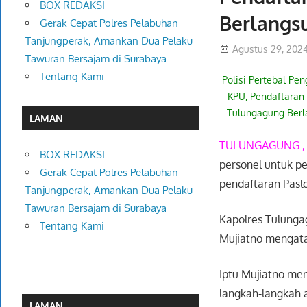
BOX REDAKSI
Berlangs
Gerak Cepat Polres Pelabuhan
Tanjungperak, Amankan Dua Pelaku
Agustus 29, 202
Tawuran Bersajam di Surabaya
Tentang Kami
Polisi Pertebal Pe
KPU, Pendaftaran 
Tulungagung Berl
LAMAN
TULUNGAGUNG 
BOX REDAKSI
personel untuk 
Gerak Cepat Polres Pelabuhan
pendaftaran Pas
Tanjungperak, Amankan Dua Pelaku
Tawuran Bersajam di Surabaya
Kapolres Tulunga
Tentang Kami
Mujiatno mengata
Iptu Mujiatno me
langkah-langkah 
LAMAN