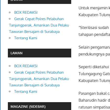
Untuk menjamin k
BOX REDAKSI
Kabupaten Tulung
Gerak Cepat Polres Pelabuhan
Tanjungperak, Amankan Dua Pelaku
“Sterilisasi sud
Tawuran Bersajam di Surabaya
tahapan pendaftar
Tentang Kami
Selain pengamana
LAMAN
pendukungnya pad
BOX REDAKSI
Seperti diketahui
Gerak Cepat Polres Pelabuhan
Tulungagung Gat
Tanjungperak, Amankan Dua Pelaku
Kabupaten Tulun
Tawuran Bersajam di Surabaya
Tentang Kami
Pasangan bakal c
Baharudin hadir d
MAGAZINE (SIDEBAR)
ratusan simpatisa