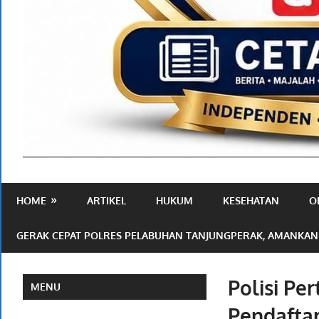
Media
Ramah
HOME
ARTIKEL
HUKUM
KESEHATAN
O
Publik
GERAK CEPAT POLRES PELABUHAN TANJUNGPERAK, AMANKAN
Polisi Pe
MENU
Pendaftar