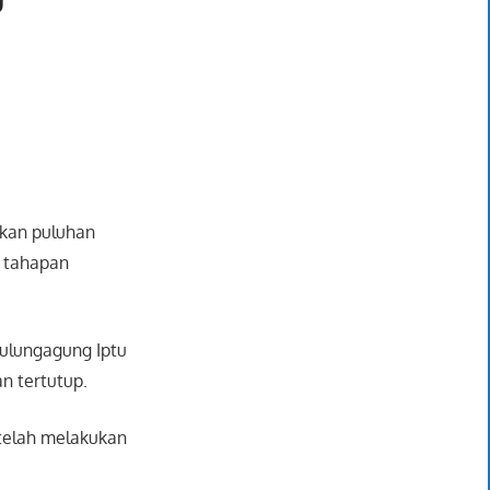
akan puluhan
 tahapan
ulungagung Iptu
n tertutup.
telah melakukan