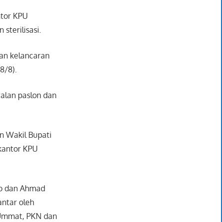
ntor KPU
terilisasi.
dan kelancaran
8/8).
alan paslon dan
n Wakil Bupati
kantor KPU
wo dan Ahmad
antar oleh
, Ummat, PKN dan