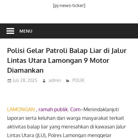
Media
[pj-news-ticker]
Ramah
Publik
MENU
Polisi Gelar Patroli Balap Liar di Jalur
Lintas Utara Lamongan 9 Motor
Diamankan
Juli 28, 2025
admin
POLRI
LAMONGAN
,
ramah publik. Com
–Menindaklanjuti
laporan serta keluhan dari warga masyarakat terkait
aktivitas balap liar yang meresahkan di kawasan Jalur
Lintas Utara (JLU), Polres Lamongan menggelar