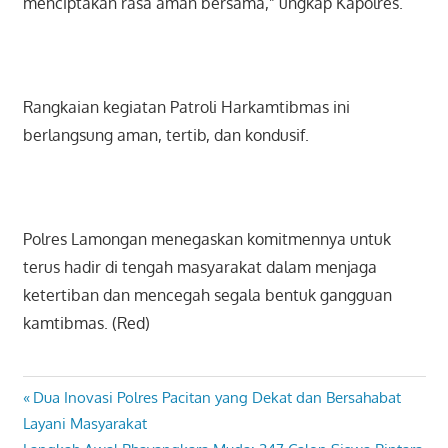
menciptakan rasa aman bersama,” ungkap Kapolres.
Rangkaian kegiatan Patroli Harkamtibmas ini
berlangsung aman, tertib, dan kondusif.
Polres Lamongan menegaskan komitmennya untuk
terus hadir di tengah masyarakat dalam menjaga
ketertiban dan mencegah segala bentuk gangguan
kamtibmas. (Red)
Previous
Dua Inovasi Polres Pacitan yang Dekat dan Bersahabat
Navigasi
Post:
Layani Masyarakat
pos