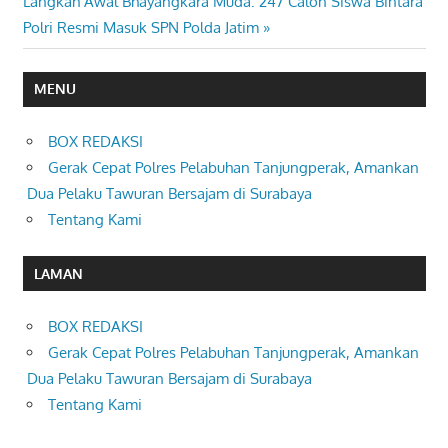
Next
Langkah Awal Bhayangkara Muda: 247 Calon Siswa Bintara
Post:
Polri Resmi Masuk SPN Polda Jatim
MENU
BOX REDAKSI
Gerak Cepat Polres Pelabuhan Tanjungperak, Amankan
Dua Pelaku Tawuran Bersajam di Surabaya
Tentang Kami
LAMAN
BOX REDAKSI
Gerak Cepat Polres Pelabuhan Tanjungperak, Amankan
Dua Pelaku Tawuran Bersajam di Surabaya
Tentang Kami