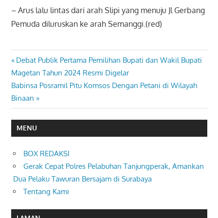
– Arus lalu lintas dari arah Slipi yang menuju Jl Gerbang
Pemuda diluruskan ke arah Semanggi.(red)
Previous
Debat Publik Pertama Pemilihan Bupati dan Wakil Bupati
Navigasi
Post:
Magetan Tahun 2024 Resmi Digelar
pos
Next
Babinsa Posramil Pitu Komsos Dengan Petani di Wilayah
Post:
Binaan
MENU
BOX REDAKSI
Gerak Cepat Polres Pelabuhan Tanjungperak, Amankan
Dua Pelaku Tawuran Bersajam di Surabaya
Tentang Kami
LAMAN