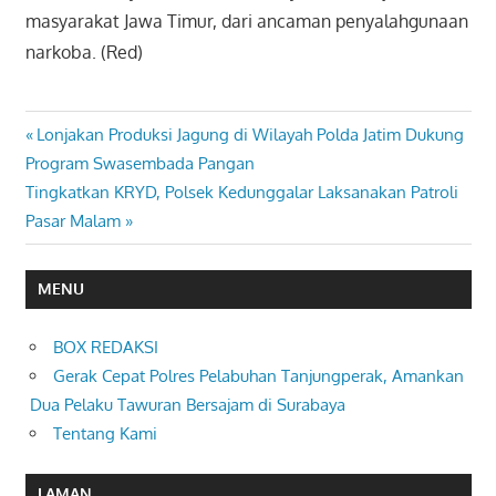
masyarakat Jawa Timur, dari ancaman penyalahgunaan
narkoba. (Red)
Previous
Lonjakan Produksi Jagung di Wilayah Polda Jatim Dukung
Navigasi
Post:
Program Swasembada Pangan
pos
Next
Tingkatkan KRYD, Polsek Kedunggalar Laksanakan Patroli
Post:
Pasar Malam
MENU
BOX REDAKSI
Gerak Cepat Polres Pelabuhan Tanjungperak, Amankan
Dua Pelaku Tawuran Bersajam di Surabaya
Tentang Kami
LAMAN