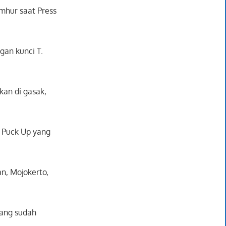
umhur saat Press
an kunci T.
kan di gasak,
l Puck Up yang
n, Mojokerto,
yang sudah