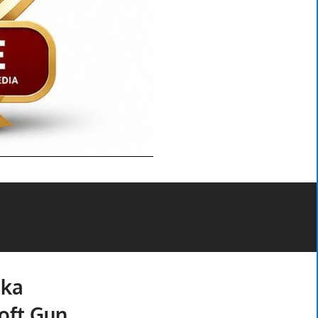
gka
oft Gun