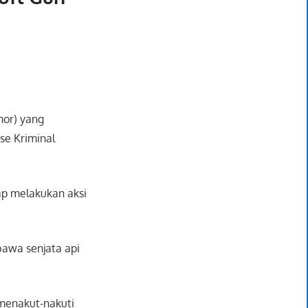
mor) yang
rse Kriminal
ap melakukan aksi
awa senjata api
 menakut-nakuti