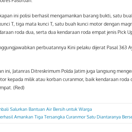
olres Pasuruan.
kapan ini polisi berhasil mengamankan barang bukti, satu buah
u kunci T, tiga mata kunci T, satu buah kunci motor dengan mag
araan roda dua, serta dua kendaraan roda empat jenis Pick U
gungjawabkan perbuatannya Kini pelaku dijerat Pasal 363 Aya
 ini, Jatanras Ditreskrimum Polda Jatim juga langsung meng
or kepada milik atau korban curanmor, baik kendaraan roda
mpat. (Red)
bali Salurkan Bantuan Air Bersih untuk Warga
Berhasil Amankan Tiga Tersangka Curanmor Satu Diantaranya Berse