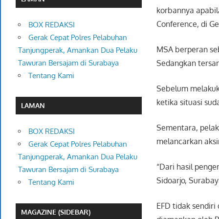
korbannya apabila
Conference, di G
BOX REDAKSI
Gerak Cepat Polres Pelabuhan
MSA berperan seb
Tanjungperak, Amankan Dua Pelaku
Sedangkan tersan
Tawuran Bersajam di Surabaya
Tentang Kami
Sebelum melakukan
ketika situasi s
LAMAN
Sementara, pelak
BOX REDAKSI
melancarkan aksin
Gerak Cepat Polres Pelabuhan
Tanjungperak, Amankan Dua Pelaku
“Dari hasil peng
Tawuran Bersajam di Surabaya
Sidoarjo, Suraba
Tentang Kami
EFD tidak sendir
MAGAZINE (SIDEBAR)