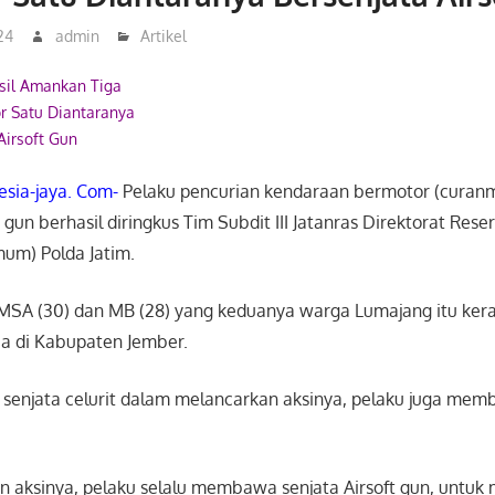
24
admin
Artikel
asil Amankan Tiga
r Satu Diantaranya
Airsoft Gun
esia-jaya. Com-
Pelaku pencurian kendaraan bermotor (curan
 gun berhasil diringkus Tim Subdit III Jatanras Direktorat Rese
um) Polda Jatim.
l MSA (30) dan MB (28) yang keduanya warga Lumajang itu ker
a di Kabupaten Jember.
enjata celurit dalam melancarkan aksinya, pelaku juga memb
 aksinya, pelaku selalu membawa senjata Airsoft gun, untuk