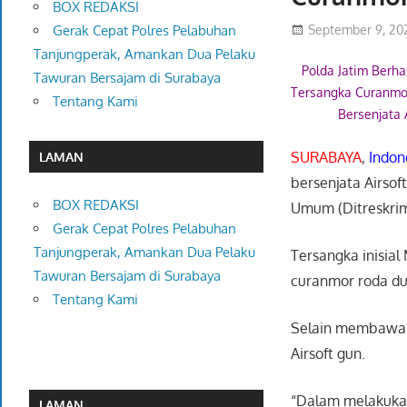
BOX REDAKSI
September 9, 20
Gerak Cepat Polres Pelabuhan
Tanjungperak, Amankan Dua Pelaku
Polda Jatim Berh
Tawuran Bersajam di Surabaya
Tersangka Curanmo
Tentang Kami
Bersenjata 
SURABAYA
,
Indon
LAMAN
bersenjata Airsoft
BOX REDAKSI
Umum (Ditreskrim
Gerak Cepat Polres Pelabuhan
Tanjungperak, Amankan Dua Pelaku
Tersangka inisia
Tawuran Bersajam di Surabaya
curanmor roda du
Tentang Kami
Selain membawa s
Airsoft gun.
“Dalam melakukan
LAMAN