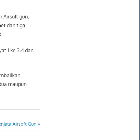
 Airsoft gun,
net dan tiga
p.
t 1 ke 3,4 dan
embalikan
 dua maupun
njata Airsoft Gun