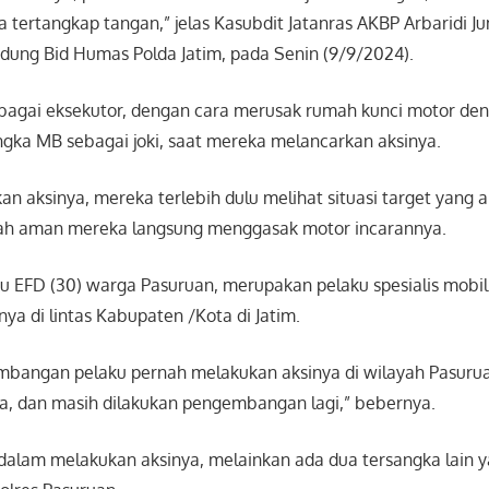
 tertangkap tangan,” jelas Kasubdit Jatanras AKBP Arbaridi J
edung Bid Humas Polda Jatim, pada Senin (9/9/2024).
agai eksekutor, dengan cara merusak rumah kunci motor deng
gka MB sebagai joki, saat mereka melancarkan aksinya.
 aksinya, mereka terlebih dulu melihat situasi target yang a
udah aman mereka langsung menggasak motor incarannya.
u EFD (30) warga Pasuruan, merupakan pelaku spesialis mobi
ya di lintas Kabupaten /Kota di Jatim.
embangan pelaku pernah melakukan aksinya di wilayah Pasurua
ya, dan masih dilakukan pengembangan lagi,” bebernya.
i dalam melakukan aksinya, melainkan ada dua tersangka lain 