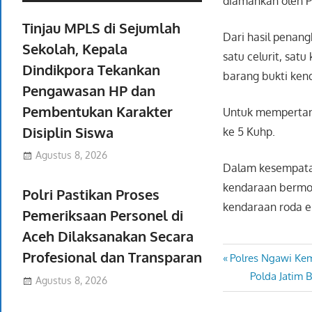
diamankan oleh P
Tinjau MPLS di Sejumlah
Dari hasil penang
Sekolah, Kepala
satu celurit, sat
Dindikpora Tekankan
barang bukti kend
Pengawasan HP dan
Pembentukan Karakter
Untuk mempertang
Disiplin Siswa
ke 5 Kuhp.
Agustus 8, 2026
Dalam kesempatan
kendaraan bermot
Polri Pastikan Proses
kendaraan roda e
Pemeriksaan Personel di
Aceh Dilaksanakan Secara
Profesional dan Transparan
Previous
Polres Ngawi Kem
Navigasi
Post:
Next
Polda Jatim 
Agustus 8, 2026
pos
Post: