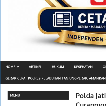
Media
Ramah
HOME
ARTIKEL
HUKUM
KESEHATAN
O
Publik
GERAK CEPAT POLRES PELABUHAN TANJUNGPERAK, AMANKAN
Polda Jat
MENU
Curanmor 