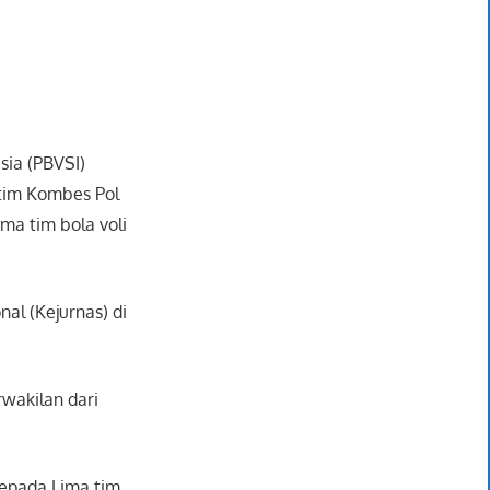
sia (PBVSI)
atim Kombes Pol
ma tim bola voli
al (Kejurnas) di
rwakilan dari
epada Lima tim