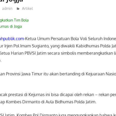
admin
Artikel
ngkatkan Tim Bola
urnas di Jogja
hpublik.com
-Ketua Umum Persatuan Bola Voli Seluruh Indone
ur Irjen Pol Imam Sugianto, yang diwakili Kabidhumas Polda J
Ketua Harian PBVSI Jatim secara simbolis memberangkatkan li
.
an Provinsi Jawa Timur itu akan bertanding di Kejuaraan Nasion
cak prestasi di Kejurnas ini bisa dicapai oleh rekan – rekan pe
kap Kombes Dirmanto di Aula Bidhumas Polda Jatim.
SI Jatim, Kombes Pol Dirmanto juga mengungkapkan bahwa k