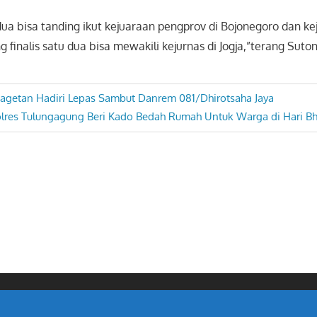
 dua bisa tanding ikut kejuaraan pengprov di Bojonegoro dan k
g finalis satu dua bisa mewakili kejurnas di Jogja,”terang Suton
etan Hadiri Lepas Sambut Danrem 081/Dhirotsaha Jaya
xt
lres Tulungagung Beri Kado Bedah Rumah Untuk Warga di Hari Bh
st: