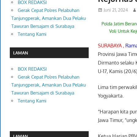
BOX REDAKSI
Juni 21, 2024
Gerak Cepat Polres Pelabuhan
Tanjungperak, Amankan Dua Pelaku
Polda Jatim Bera
Tawuran Bersajam di Surabaya
Voli Untuk Kej
Tentang Kami
SURABAYA ,
Rama
LAMAN
Provinsi Jawa Tim
Dirmanto selaku 
BOX REDAKSI
U-17, Kamis (20/6)
Gerak Cepat Polres Pelabuhan
Tanjungperak, Amankan Dua Pelaku
Lima tim perwakil
Tawuran Bersajam di Surabaya
Yogyakarta.
Tentang Kami
“Harapan kita pun
Jawa Timur, ”ung
Ketua Harian PBV
LAMAN