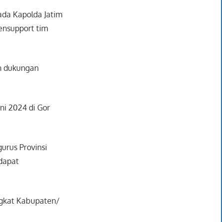
da Kapolda Jatim
ensupport tim
an dukungan
ni 2024 di Gor
urus Provinsi
 dapat
ingkat Kabupaten/