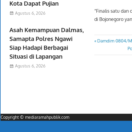
Kota Dapat Pujian
“Finalis satu dan
Agustus 6, 2026
di Bojonegoro yan
Asah Kemampuan Dalmas,
Samapta Polres Ngawi
Previous
Damdim 0804/Mag
Navigasi
Siap Hadapi Berbagai
Post:
Ne
Po
pos
Situasi di Lapangan
Po
Agustus 6, 2026
Copyright © mediaramahpublik.com