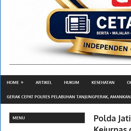
Media
Ramah
HOME
ARTIKEL
HUKUM
KESEHATAN
O
Publik
GERAK CEPAT POLRES PELABUHAN TANJUNGPERAK, AMANKAN
Polda Jat
MENU
Kejurnas 