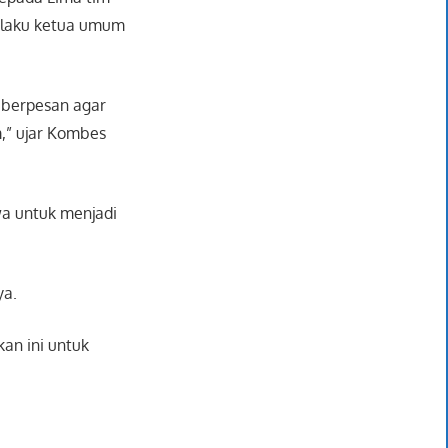
selaku ketua umum
u berpesan agar
m,” ujar Kombes
a untuk menjadi
ya.
an ini untuk