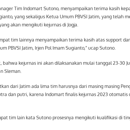
nager Tim Indomart Sutono, menyampaikan terima kasih kepa
ugianto, yang sekaligus Ketua Umum PBVSI Jatim, yang telah m
yang akan mengikuti kejurnas di Jogja.
mpat tim lainnya menyampaikan terima kasih atas support d
m PBVSI Jatim, Irjen Pol Imam Sugianto,” ucap Sutono.
 bahwa kejurnas ini akan dilaksanakan mulai tanggal 23-30 Ju
an Sleman.
kan dari Jatim ada lima tim harusnya dari masing masing Peng
tra dan putri, karena Indomart finalis kejurnas 2023 otomatis
.
at tim lain kata Sutono prosesnya mengikuti kualifikasi di t