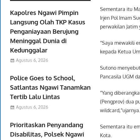
Sementara itu Ma
Kapolres Ngawi Pimpin
Irjen Pol Imam S
Langsung Olah TKP Kasus
perwakilan Jatim 
Penganiayaan Berujung
Meninggal Dunia di
“Saya mewakili e
Kedunggalar
kepada Ketua Umu
Agustus 6, 2026
Sutono menyebut,
Pancasila UGM d
Police Goes to School,
Satlantas Ngawi Tanamkan
“Yang diberangkat
Tertib Lalu Lintas
(Pengprov) dua pu
Agustus 6, 2026
wildcard,”ujarnya
Prioritaskan Penyandang
Sementara itu emp
Disabilitas, Polsek Ngawi
Kota.